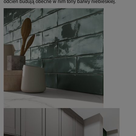
odcień budują obecne w nim tony barwy niebieskiej.