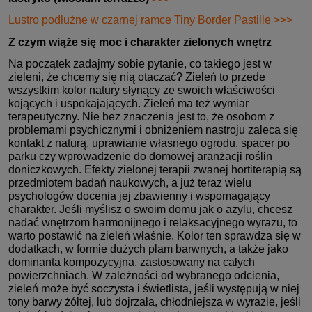
Lustro podłużne w czarnej ramce Tiny Border Pastille >>>
Z czym wiąże się moc i charakter zielonych wnętrz
Na początek zadajmy sobie pytanie, co takiego jest w
zieleni, że chcemy się nią otaczać? Zieleń to przede
wszystkim kolor natury słynący ze swoich właściwości
kojących i uspokajających. Zieleń ma też wymiar
terapeutyczny. Nie bez znaczenia jest to, że osobom z
problemami psychicznymi i obniżeniem nastroju zaleca się
kontakt z naturą, uprawianie własnego ogrodu, spacer po
parku czy wprowadzenie do domowej aranżacji roślin
doniczkowych. Efekty zielonej terapii zwanej hortiterapią są
przedmiotem badań naukowych, a już teraz wielu
psychologów docenia jej zbawienny i wspomagający
charakter. Jeśli myślisz o swoim domu jak o azylu, chcesz
nadać wnętrzom harmonijnego i relaksacyjnego wyrazu, to
warto postawić na zieleń właśnie. Kolor ten sprawdza się w
dodatkach, w formie dużych plam barwnych, a także jako
dominanta kompozycyjna, zastosowany na całych
powierzchniach. W zależności od wybranego odcienia,
zieleń może być soczysta i świetlista, jeśli występują w niej
tony barwy żółtej, lub dojrzała, chłodniejsza w wyrazie, jeśli