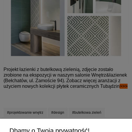
Projekt łazienki z butelkową zielenią, zdjęcie zostało
zrobione na ekspozycji w naszym salonie Wnętrz&łazienek
(Bełchatów, ul. Zamoście 94).
Zobacz więcej aranżacji z
użyciem nowych kolekcji płytek ceramicznych Tubądzin
>>>
#projektowanie wnętrz
#design
#butelkowa zieleń
Zakupy
Dbamy o Twoją prywatność!