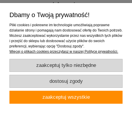
Informacje
Dbamy o Twoją prywatność!
Pliki cookies i pokrewne im technologie umożliwiają poprawne
działanie strony i pomagają nam dostosować ofertę do Twoich potrzeb.
Firma "Wnętrza" Alicja Galewska | ul. Czapliniecka 1, 97-400 Bełchatów |
Możesz zaakceptować wykorzystanie przez nas wszystkich tych plików
woj.łódzkie | tel.: 786912008, 789280889 | email: wnetrza.shop@gmail.com |
i przejść do sklepu lub dostosować użycie plików do swoich
NIP 769-113-24-80 | REGON: 590535623
preferencji, wybierając opcję "Dostosuj zgody".
Więcej o plikach cookies przeczytasz w naszej Polityce prywatności.
pokaż pełną wersję strony
zaakceptuj tylko niezbędne
Sklep internetowy Shoper.pl
dostosuj zgody
zaakceptuj wszystkie