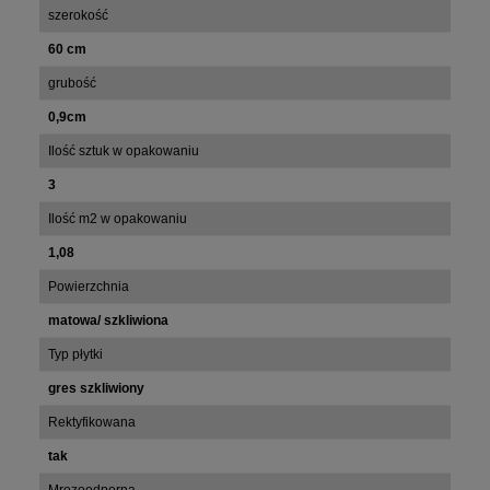
szerokość
60 cm
grubość
0,9cm
Ilość sztuk w opakowaniu
3
Ilość m2 w opakowaniu
1,08
Powierzchnia
matowa/ szkliwiona
Typ płytki
gres szkliwiony
Rektyfikowana
tak
Mrozoodporna