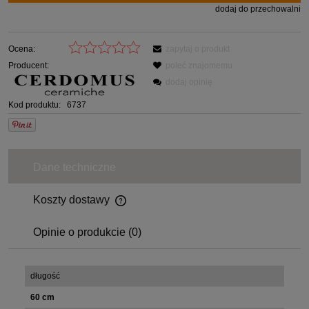
dodaj do przechowalni
Ocena:
zapytaj o produkt
Producent:
poleć znajomemu
dodaj opinię
Kod produktu:
6737
Dane techniczne
Koszty dostawy
Opinie o produkcie (0)
długość
60 cm