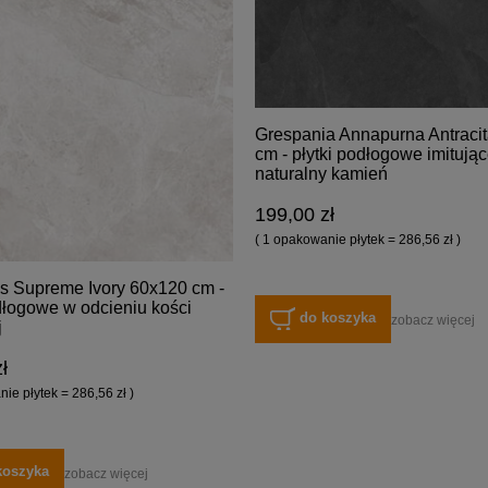
Grespania Annapurna Antraci
cm - płytki podłogowe imitują
naturalny kamień
199,00 zł
( 1 opakowanie płytek = 286,56 zł )
 Supreme Ivory 60x120 cm -
dłogowe w odcieniu kości
do koszyka
zobacz więcej
j
ł
ie płytek = 286,56 zł )
koszyka
zobacz więcej