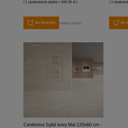
( 1 opakowanie płytek = 286,56 zł )
( 1 opakowan
do koszyka
do 
zobacz więcej
Cerdomus Sybil Ivory Mat 120x60 cm -