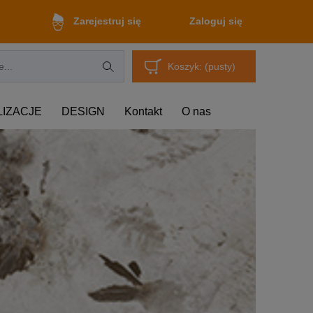
Zaloguj się
Zarejestruj się
Koszyk:
(pusty)
LIZACJE
DESIGN
Kontakt
O nas