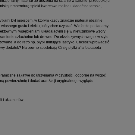
nkcjonalny materiał do ułożenia na ścianie w salonie, przedpokoju
i niską temperaturę spieki kwarcowe można układać na tarasie,
ytkami był miejscem, w którym każdy znajdzie materiał idealnie
z własnego gustu i efektu, który chce uzyskać. W ofercie posiadamy
 efektownymi wgłębieniami układającymi się w nietuzinkowe wzory
 kamienie szlachetne lub drewno. Do ekskluzywnych wnętrz w stylu
owane, a do retro np. płytki imitujące lastryko. Chcesz wprowadzić
kowy dodatek? Na pewno spodobają Ci się płytki a’la fototapeta
 ceramiczne są łatwe do utrzymania w czystości, odporne na wilgoć i
rną powierzchnię i dodać aranżacji oryginalnego wyglądu.
i i akcesoriów.