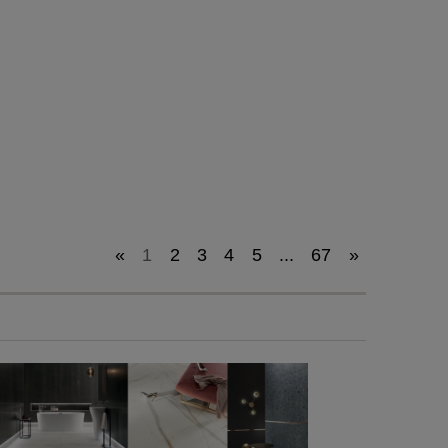
«
1
2
3
4
5
...
67
»