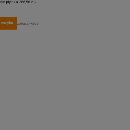
ie płytek = 286,56 zł )
koszyka
zobacz więcej