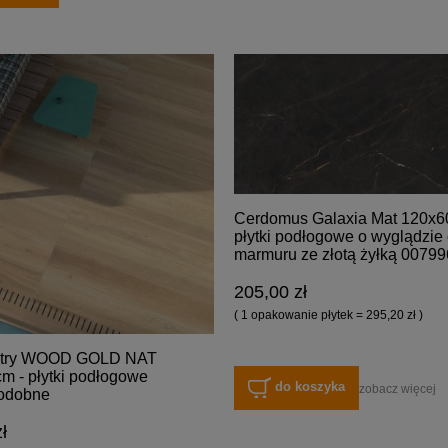
Cerdomus Galaxia Mat 120x6
płytki podłogowe o wyglądzie
marmuru ze złotą żyłką 007996
205,00 zł
( 1 opakowanie płytek = 295,20 zł )
try WOOD GOLD NAT
m - płytki podłogowe
do koszyka
zobacz więcej
odobne
ł