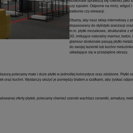
doskonale sprawdzą się również jako fu
czy sypialni. Odporne na mróz, wilgoć 
balkonie czy elewacji.
Dbamy, aby nasz sklep internetowy z pł
dopasowany do stylistyki aranżacji ora
m.in. płytki mozaikowe, strukturalne z
3D, imitujące naturalny marmur, beton,
glamour doskonale pasują płytki metaliz
do swojej łazienki lub kuchni nietuzin
układające się w przepiękne obrazy.
 glazurą polecamy małe i duże płytki w jednolitej kolorystyce oraz zdobione. Płytki
nek oraz kuchni. Wystarczy ułożyć je pomiędzy blatem a szafkami, aby zyskać odpo
owanej oferty płytek, polecamy również szeroki wachlarz ceramiki, armatury, mebl