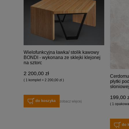
Wielofunkcyjna ławka/ stolik kawowy
BONDI - wykonana ze sklejki klejonej
na sztorc
2 200,00 zł
Cerdomus
( 1 komplet = 2 200,00 zł )
płytki po
słoniowe
199,00 z
do koszyka
zobacz więcej
( 1 opakowan
do 