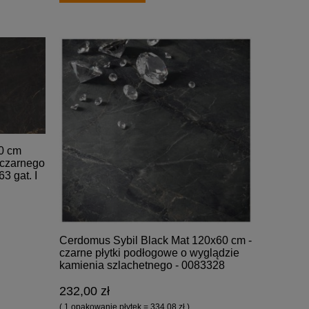
0 cm
 czarnego
3 gat. I
Cerdomus Sybil Black Mat 120x60 cm -
czarne płytki podłogowe o wyglądzie
kamienia szlachetnego - 0083328
232,00 zł
( 1 opakowanie płytek = 334,08 zł )