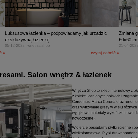
Luksusowa łazienka – podpowiadamy jak urządzić
Zmiana gr
ekskluzywną łazienkę
60x60 cm
05-12-2022 , wnetrza.shop
21-04-2022
ć »
czytaj całość »
gresami. Salon wnętrz & łazienek
Wnętrza Shop to sklep internetowy z p
z kolekcji cenionych polskich i zagran
Cerdomus, Marca Corona oraz renomow
oraz wytrzymałe gresy w wielu różnych 
wyjątkowe materiały wykończeniowe do
nowoczesne).
W ofercie posiadamy płytki ścienne i po
wielkoformatowe. Płytki drewnopodobne,