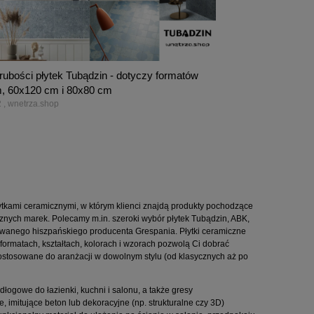
ubości płytek Tubądzin - dotyczy formatów
, 60x120 cm i 80x80 cm
 , wnetrza.shop
łytkami ceramicznymi, w którym klienci znajdą produkty pochodzące
icznych marek. Polecamy m.in. szeroki wybór płytek Tubądzin, ABK,
anego hiszpańskiego producenta Grespania. Płytki ceramiczne
formatach, kształtach, kolorach i wzorach pozwolą Ci dobrać
stosowane do aranżacji w dowolnym stylu (od klasycznych aż po
dłogowe do łazienki, kuchni i salonu, a także gresy
 imitujące beton lub dekoracyjne (np. strukturalne czy 3D)