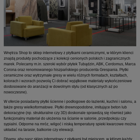
Wnętrza Shop to sklep internetowy z płytkami ceramicznymi, w którym klienci
znajdą produkty pochodzące z kolekcji cenionych polskich i zagranicznych
marek. Polecamy m.in. szeroki wybór płytek Tubądzin, ABK, Cerdomus, Marca
Corona oraz renomowanego hiszpańskiego producenta Grespania. Płytki
ceramiczne oraz wytrzymałe gresy w wielu różnych formatach, kształtach,
kolorach i wzorach pozwolą Ci dobrać wyjątkowe materiały wykończeniowe
dostosowane do aranżacji w dowolnym stylu (od klasycznych aż po
nowoczesne).
W ofercie posiadamy płytki ścienne i podłogowe do łazienki, kuchni i salonu, a
także gresy wielkoformatowe. Płytki drewnopodobne, imitujące beton lub
dekoracyjne (np. strukturalne czy 3D) doskonale sprawdzą się również jako
funkcjonalny materiał do ułożenia na ścianie w salonie, przedpokoju czy
sypialni. Odporne na mróz, wilgoć i niską temperaturę spieki kwarcowe można
układać na tarasie, balkonie czy elewacji.
Dbamy, aby nasz sklep internetowy z płytkami był miejscem, w którym każdy