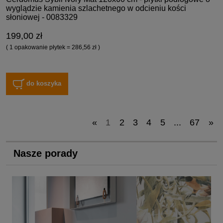
wyglądzie kamienia szlachetnego w odcieniu kości
słoniowej - 0083329
199,00 zł
( 1 opakowanie płytek = 286,56 zł )
do koszyka
«
1
2
3
4
5
...
67
»
Nasze porady