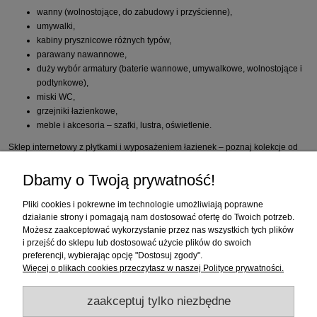
wanny (wolnostojące, do zabudowy i przyścienne),
umywalki,
kabiny prysznicowe różnych typów,
parawany nawannowe,
duży wybór armatury (baterie wannowe, umywalkowe, wolnostojące i
podtynkowe),
miski WC,
grzejniki łazienkowe,
meble i akcesoria – szafki, lustra, oświetlenie.
Sklep internetowy z płytkami i wyposażeniem łazienek – poznaj kolekcje od
najlepszych producentów i razem z nami urządź wnętrza o jakich marzysz.
Dbamy o Twoją prywatność!
Zakupy
Pliki cookies i pokrewne im technologie umożliwiają poprawne
działanie strony i pomagają nam dostosować ofertę do Twoich potrzeb.
Możesz zaakceptować wykorzystanie przez nas wszystkich tych plików
Pomoc
i przejść do sklepu lub dostosować użycie plików do swoich
preferencji, wybierając opcję "Dostosuj zgody".
Moje konto
Więcej o plikach cookies przeczytasz w naszej Polityce prywatności.
zaakceptuj tylko niezbędne
Informacje