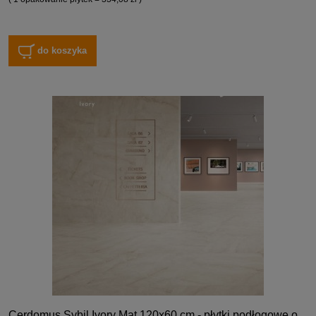
do koszyka
Cerdomus Sybil Ivory Mat 120x60 cm - płytki podłogowe o