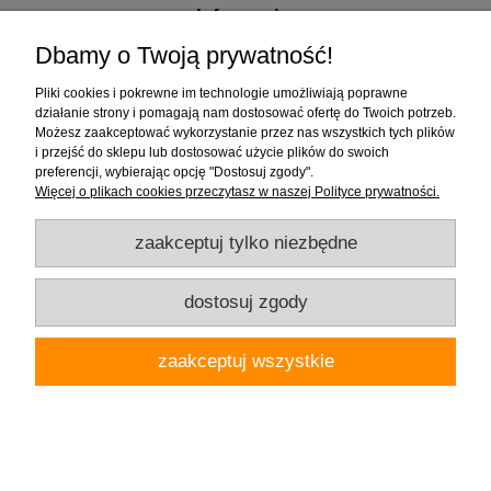
Informacje
Dbamy o Twoją prywatność!
Pliki cookies i pokrewne im technologie umożliwiają poprawne
działanie strony i pomagają nam dostosować ofertę do Twoich potrzeb.
Firma "Wnętrza" Alicja Galewska | ul. Czapliniecka 1, 97-400 Bełchatów |
Możesz zaakceptować wykorzystanie przez nas wszystkich tych plików
woj.łódzkie | tel.: 786912008, 789280889 | email: wnetrza.shop@gmail.com |
i przejść do sklepu lub dostosować użycie plików do swoich
NIP 769-113-24-80 | REGON: 590535623
preferencji, wybierając opcję "Dostosuj zgody".
Więcej o plikach cookies przeczytasz w naszej Polityce prywatności.
pokaż pełną wersję strony
zaakceptuj tylko niezbędne
Sklep internetowy Shoper.pl
dostosuj zgody
zaakceptuj wszystkie