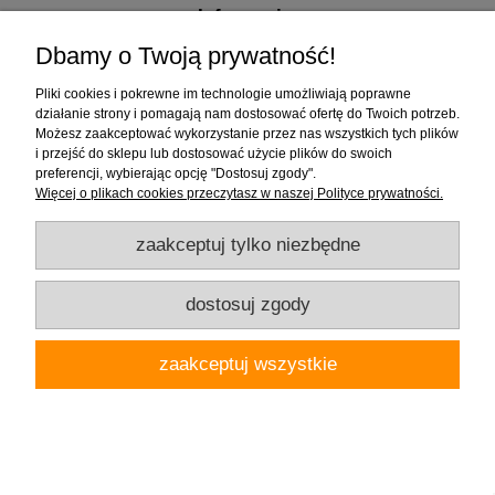
Informacje
Dbamy o Twoją prywatność!
Pliki cookies i pokrewne im technologie umożliwiają poprawne
działanie strony i pomagają nam dostosować ofertę do Twoich potrzeb.
Możesz zaakceptować wykorzystanie przez nas wszystkich tych plików
i przejść do sklepu lub dostosować użycie plików do swoich
preferencji, wybierając opcję "Dostosuj zgody".
Firma "Wnętrza" Alicja Galewska | ul. Czapliniecka 1, 97-400 Bełchatów |
Więcej o plikach cookies przeczytasz w naszej Polityce prywatności.
woj.łódzkie | tel.: 786912008, 789280889 | email: wnetrza.shop@gmail.com |
NIP 769-113-24-80 | REGON: 590535623
zaakceptuj tylko niezbędne
pokaż pełną wersję strony
dostosuj zgody
Sklep internetowy Shoper.pl
zaakceptuj wszystkie