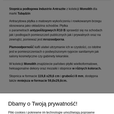
Stopnica podłogowa Industrio Antrazite
z kolekcji
Monolith
dla
marki
Tubądzin
Antracytowa płytka o matowym wykończeniu i rowkowanym brzegu
stosowana jako okładzina schodów. Płytka
o parametrach
antypoślizgowych R10 B
sprawdzi się na schodach
jak i podłogach pomieszczeń publicznych jak i prywatnych oraz na
zewnątrz, ponieważ jest
mrozoodporna
.
Plamoodporność
kafli ułatwi utrzymanie ich w czystości, co istotne
jest w pomieszczeniach o podwyższonym rygorze sanitarnym jak
salony kosmetyczne czy gabinety lekarskie.
W kolekcji
Monolith
znajdziecie państwo płytki wielkoformatowe,
heksagonalne dekory oraz mozaiki i stopnice
w różnych kolorach.
Stopnica w formacie
119,8 x29,6 cm
i
grubości 8 mm
, dostępna
także
mniejsza w formacie 59,8x29,6cm.
Zakupy
Dbamy o Twoją prywatność!
Pomoc
Pliki cookies i pokrewne im technologie umożliwiają poprawne