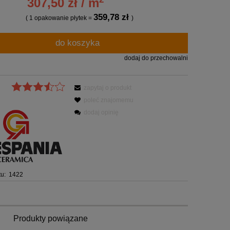
307,50 zł / m
359,78 zł
( 1
opakowanie płytek
=
)
do koszyka
dodaj do przechowalni
zapytaj o produkt
poleć znajomemu
dodaj opinię
u:
1422
Produkty powiązane