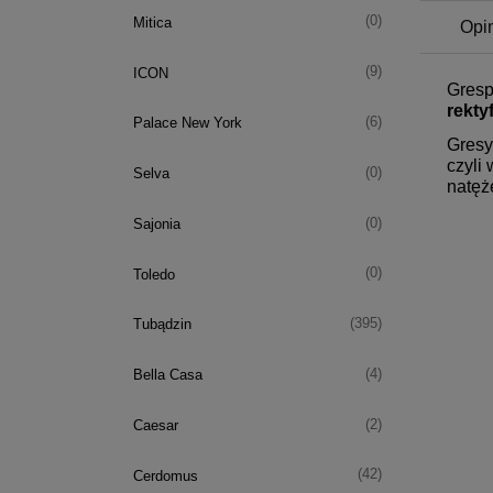
(0)
Mitica
Opin
(9)
ICON
Gresp
rekty
(6)
Palace New York
Gresy
czyli
(0)
Selva
natęż
(0)
Sajonia
(0)
Toledo
(395)
Tubądzin
(4)
Bella Casa
(2)
Caesar
(42)
Cerdomus