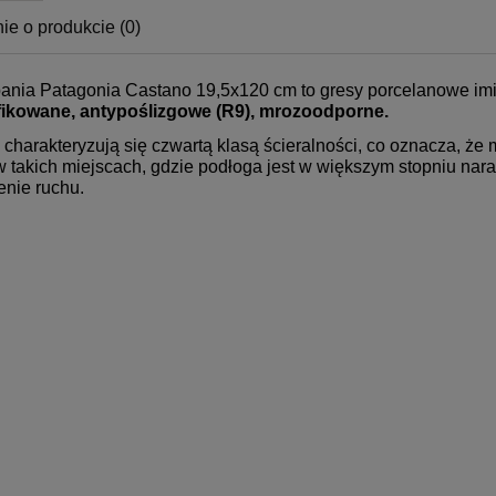
ie o produkcie (0)
ania Patagonia Castano 19,5x120 cm to gresy porcelanowe imit
fikowane, antypoślizgowe (R9), mrozoodporne.
 charakteryzują się czwartą klasą ścieralności, co oznacza, że 
 w takich miejscach, gdzie podłoga jest w większym stopniu na
enie ruchu.