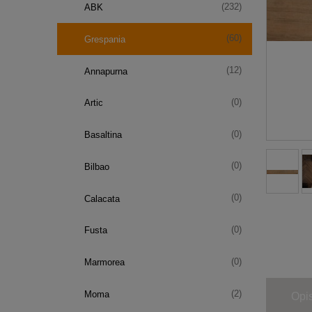
(232)
ABK
(60)
Grespania
(12)
Annapurna
(0)
Artic
(0)
Basaltina
(0)
Bilbao
(0)
Calacata
(0)
Fusta
(0)
Marmorea
(2)
Moma
Opi