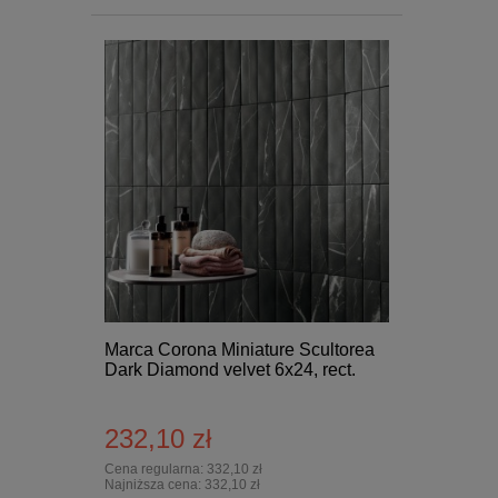
Marca Corona Miniature Scultorea
Dark Diamond velvet 6x24, rect.
232,10 zł
Cena regularna:
332,10 zł
Najniższa cena:
332,10 zł