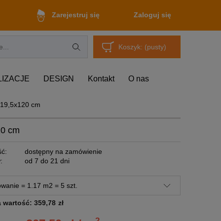
Zaloguj się
Zarejestruj się
Koszyk:
(pusty)
LIZACJE
DESIGN
Kontakt
O nas
 19,5x120 cm
20 cm
ć:
dostępny na zamówienie
:
od 7 do 21 dni
a wartość:
359,78
zł
2