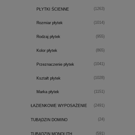
(1263)
PŁYTKI ŚCIENNE
(1014)
Rozmiar płytek
(955)
Rodzaj płytek
(865)
Kolor płytek
(1041)
Przeznaczenie płytek
(1028)
Kształt płytek
(1151)
Marka płytek
(2491)
ŁAZIENKOWE WYPOSAŻENIE
(24)
TUBĄDZIN DOMINO
(591)
TUBĄDZIN MONOLITH