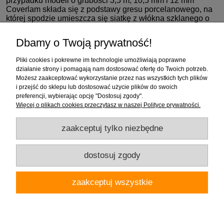
przypadku modeli o grubości 3,5 m, 10,5 mm i 12 mm
Coverlam składa się z podstawy gresu porcelanowego, na
której spodzie umieszcza się siatkę z włókna szklanego o
grubości 0,5 mm. Dzięki temu znacznie wzrasta odporność
mechaniczna płytki.
Dbamy o Twoją prywatność!
Zakupy
Pliki cookies i pokrewne im technologie umożliwiają poprawne
działanie strony i pomagają nam dostosować ofertę do Twoich potrzeb.
Możesz zaakceptować wykorzystanie przez nas wszystkich tych plików
Pomoc
i przejść do sklepu lub dostosować użycie plików do swoich
preferencji, wybierając opcję "Dostosuj zgody".
Moje konto
Więcej o plikach cookies przeczytasz w naszej Polityce prywatności.
zaakceptuj tylko niezbędne
Informacje
dostosuj zgody
Firma "Wnętrza" Alicja Galewska | ul. Czapliniecka 1, 97-400 Bełchatów |
zaakceptuj wszystkie
woj.łódzkie | tel.: 786912008, 789280889 | email: wnetrza.shop@gmail.com |
NIP 769-113-24-80 | REGON: 590535623
pokaż pełną wersję strony