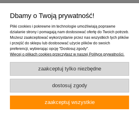
Dbamy o Twoją prywatność!
Pliki cookies i pokrewne im technologie umożliwiają poprawne
działanie strony i pomagają nam dostosować ofertę do Twoich potrzeb.
Możesz zaakceptować wykorzystanie przez nas wszystkich tych plików
i przejść do sklepu lub dostosować użycie plików do swoich
preferencji, wybierając opcję "Dostosuj zgody".
Więcej o plikach cookies przeczytasz w naszej Polityce prywatności.
zaakceptuj tylko niezbędne
dostosuj zgody
zaakceptuj wszystkie
Cerdomus Sybil Black Mat 120x60 cm - czarne płytki
podłogowe o wyglądzie kamienia szlachetnego - 0083328
232,00 zł
( 1 opakowanie płytek = 334,08 zł )