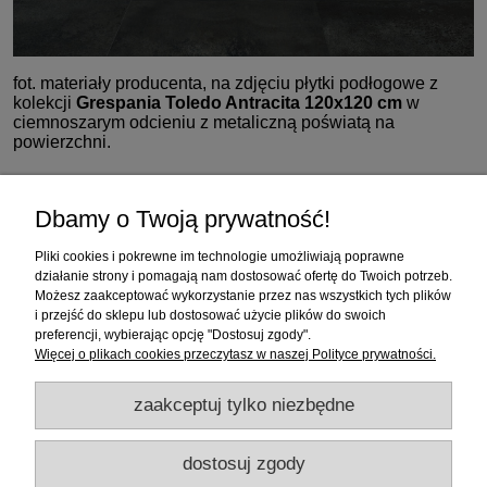
fot. materiały producenta, na zdjęciu płytki podłogowe z
kolekcji
Grespania Toledo Antracita 120x120 cm
w
ciemnoszarym odcieniu z metaliczną poświatą na
powierzchni.
Zakupy
Dbamy o Twoją prywatność!
Pomoc
Pliki cookies i pokrewne im technologie umożliwiają poprawne
działanie strony i pomagają nam dostosować ofertę do Twoich potrzeb.
Moje konto
Możesz zaakceptować wykorzystanie przez nas wszystkich tych plików
i przejść do sklepu lub dostosować użycie plików do swoich
preferencji, wybierając opcję "Dostosuj zgody".
Informacje
Więcej o plikach cookies przeczytasz w naszej Polityce prywatności.
zaakceptuj tylko niezbędne
dostosuj zgody