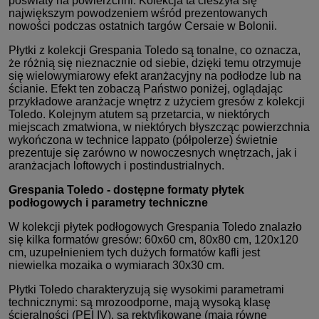
poświaty na powierzchni. Kolekcja ta cieszyła się
największym powodzeniem wśród prezentowanych
nowości podczas ostatnich targów Cersaie w Bolonii.
Płytki z kolekcji Grespania Toledo są tonalne, co oznacza,
że różnią się nieznacznie od siebie, dzięki temu otrzymuje
się wielowymiarowy efekt aranżacyjny na podłodze lub na
ścianie. Efekt ten zobaczą Państwo poniżej, oglądając
przykładowe aranżacje wnętrz z użyciem gresów z kolekcji
Toledo.
Kolejnym atutem są przetarcia, w niektórych
miejscach zmatwiona, w niektórych błyszcząc powierzchnia
wykończona w technice lappato (półpolerze) świetnie
prezentuje się zarówno w nowoczesnych wnętrzach, jak i
aranżacjach loftowych i postindustrialnych.
Grespania Toledo - dostępne formaty płytek
podłogowych i parametry techniczne
W kolekcji płytek podłogowych Grespania Toledo znalazło
się kilka formatów gresów: 60x60 cm, 80x80 cm, 120x120
cm, uzupełnieniem tych dużych formatów kafli jest
niewielka mozaika o wymiarach 30x30 cm.
Płytki Toledo charakteryzują się wysokimi parametrami
technicznymi: są mrozoodporne, mają wysoką klasę
ścieralności (PEI IV), są rektyfikowane (mają równe