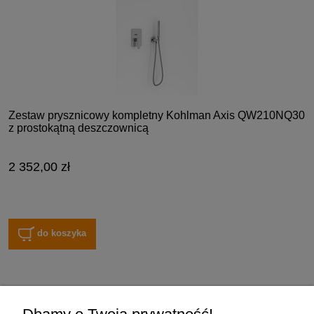
Zestaw prysznicowy kompletny Kohlman Axis QW210NQ30
z prostokątną deszczownicą
2 352,00 zł
do koszyka
Zakupy