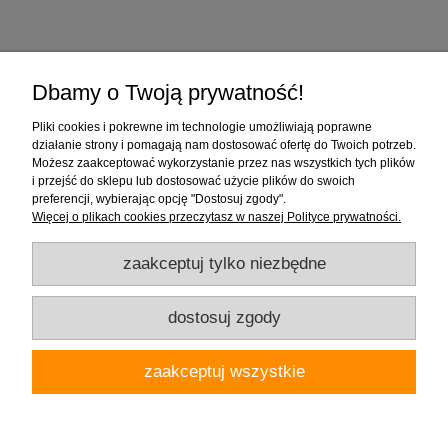
Zakupy
Dbamy o Twoją prywatność!
Pomoc
Pliki cookies i pokrewne im technologie umożliwiają poprawne
działanie strony i pomagają nam dostosować ofertę do Twoich potrzeb.
Moje konto
Możesz zaakceptować wykorzystanie przez nas wszystkich tych plików
i przejść do sklepu lub dostosować użycie plików do swoich
preferencji, wybierając opcję "Dostosuj zgody".
Informacje
Więcej o plikach cookies przeczytasz w naszej Polityce prywatności.
zaakceptuj tylko niezbędne
dostosuj zgody
Firma "Wnętrza" Alicja Galewska | ul. Czapliniecka 1, 97-400 Bełchatów |
zaakceptuj wszystkie
woj.łódzkie | tel.: 786912008, 789280889 | email: wnetrza.shop@gmail.com |
NIP 769-113-24-80 | REGON: 590535623
pokaż pełną wersję strony