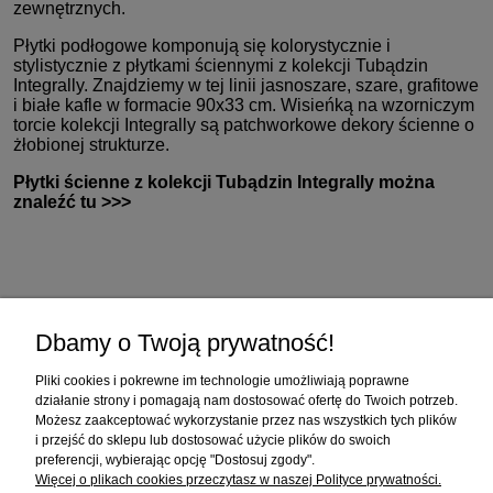
zewnętrznych.
Płytki podłogowe komponują się kolorystycznie i
stylistycznie z płytkami ściennymi z kolekcji Tubądzin
Integrally. Znajdziemy w tej linii jasnoszare, szare, grafitowe
i białe kafle w formacie 90x33 cm. Wisieńką na wzorniczym
torcie kolekcji Integrally są patchworkowe dekory ścienne o
żłobionej strukturze.
Płytki ścienne z kolekcji Tubądzin Integrally można
znaleźć tu >>>
Zakupy
Dbamy o Twoją prywatność!
Pomoc
Pliki cookies i pokrewne im technologie umożliwiają poprawne
działanie strony i pomagają nam dostosować ofertę do Twoich potrzeb.
Moje konto
Możesz zaakceptować wykorzystanie przez nas wszystkich tych plików
i przejść do sklepu lub dostosować użycie plików do swoich
preferencji, wybierając opcję "Dostosuj zgody".
Informacje
Więcej o plikach cookies przeczytasz w naszej Polityce prywatności.