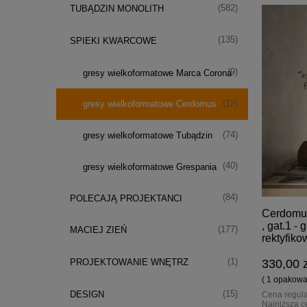
(582)
TUBĄDZIN MONOLITH
(135)
SPIEKI KWARCOWE
(9)
gresy wielkoformatowe Marca Corona
(12)
gresy wielkoformatowe Cerdomus
(74)
gresy wielkoformatowe Tubądzin
(40)
gresy wielkoformatowe Grespania
(84)
POLECAJĄ PROJEKTANCI
Cerdomus
, gat.1 -
(177)
MACIEJ ZIEŃ
rektyfik
(1)
PROJEKTOWANIE WNĘTRZ
330,00 z
( 1 opakowan
(15)
DESIGN
Cena regul
Najniższa c