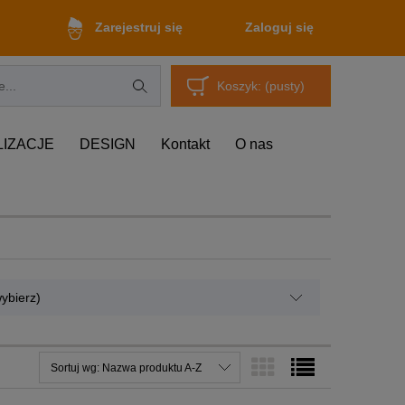
Zaloguj się
Zarejestruj się
Koszyk:
(pusty)
LIZACJE
DESIGN
Kontakt
O nas
ybierz)
Sortuj wg:
Nazwa produktu A-Z