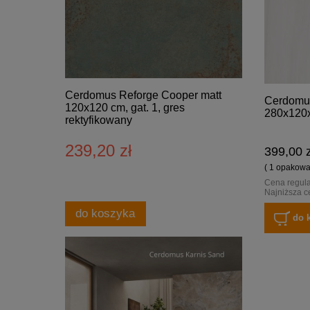
Cerdomus Reforge Cooper matt
Cerdomus
120x120 cm, gat. 1, gres
280x120
rektyfikowany
239,20 zł
399,00 z
( 1 opakowan
Cena regul
Najniższa c
do koszyka
do 