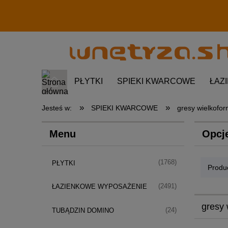
PŁYTKI
SPIEKI KWARCOWE
ŁAZ
»
»
Jesteś w:
SPIEKI KWARCOWE
gresy wielkof
Menu
Opcj
(1768)
PŁYTKI
Produc
(2491)
ŁAZIENKOWE WYPOSAŻENIE
gresy
(24)
TUBĄDZIN DOMINO