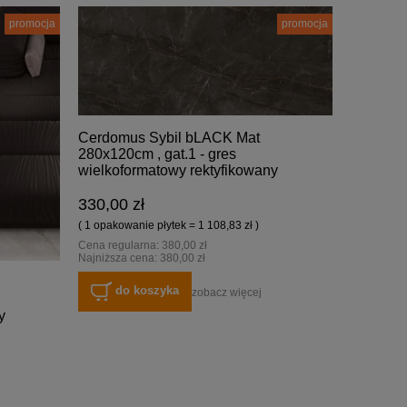
promocja
promocja
Cerdomus Sybil bLACK Mat
280x120cm , gat.1 - gres
wielkoformatowy rektyfikowany
330,00 zł
( 1 opakowanie płytek = 1 108,83 zł )
Cena regularna:
380,00 zł
Najniższa cena:
380,00 zł
do koszyka
zobacz więcej
y