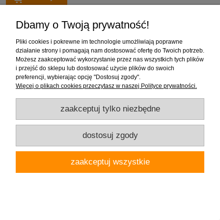
Dbamy o Twoją prywatność!
Pliki cookies i pokrewne im technologie umożliwiają poprawne
działanie strony i pomagają nam dostosować ofertę do Twoich potrzeb.
Możesz zaakceptować wykorzystanie przez nas wszystkich tych plików
i przejść do sklepu lub dostosować użycie plików do swoich
preferencji, wybierając opcję "Dostosuj zgody".
Więcej o plikach cookies przeczytasz w naszej Polityce prywatności.
zaakceptuj tylko niezbędne
dostosuj zgody
Excellent PI bateria wannowa wolnostojąca, biały mat
zaakceptuj wszystkie
2 499,00 zł