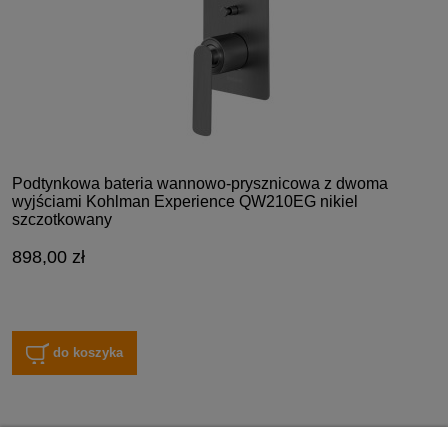
Podtynkowa bateria wannowo-prysznicowa z dwoma
wyjściami Kohlman Experience QW210EG nikiel
szczotkowany
898,00 zł
do koszyka
Zakupy