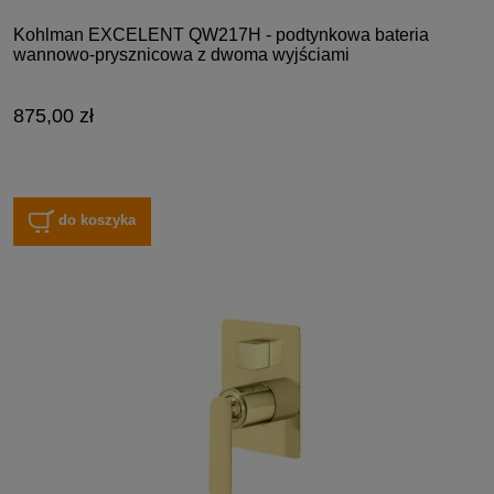
Kohlman EXCELENT QW217H - podtynkowa bateria
wannowo-prysznicowa z dwoma wyjściami
875,00 zł
do koszyka