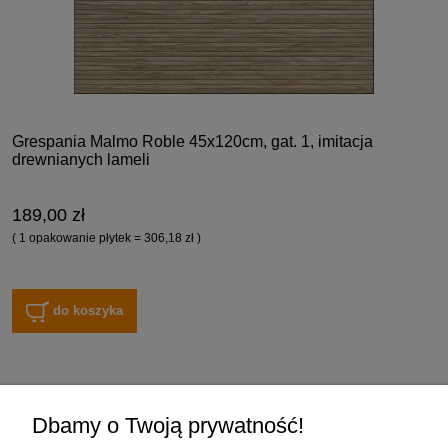
Grespania Malmo Roble 45x120cm, gat. 1, imitacja
drewnianych lameli
189,00 zł
( 1 opakowanie płytek = 306,18 zł )
do koszyka
Zakupy
Dbamy o Twoją prywatność!
Pomoc