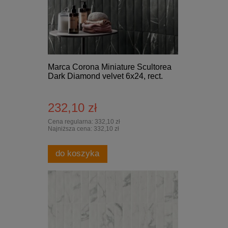
Marca Corona Miniature Scultorea
Dark Diamond velvet 6x24, rect.
232,10 zł
Cena regularna:
332,10 zł
Najniższa cena:
332,10 zł
do koszyka