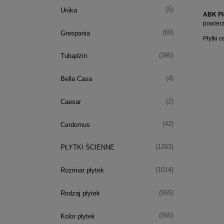
(5)
Unika
ABK Pl
powierz
(60)
Grespania
Płytki 
(395)
Tubądzin
(4)
Bella Casa
(2)
Caesar
(42)
Cerdomus
(1263)
PŁYTKI ŚCIENNE
(1014)
Rozmiar płytek
(955)
Rodzaj płytek
(865)
Kolor płytek