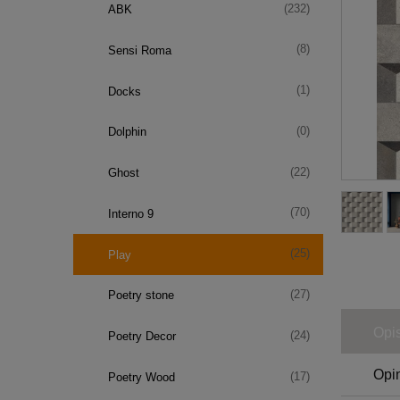
(232)
ABK
(8)
Sensi Roma
(1)
Docks
(0)
Dolphin
(22)
Ghost
(70)
Interno 9
(25)
Play
(27)
Poetry stone
Opi
(24)
Poetry Decor
Opin
(17)
Poetry Wood