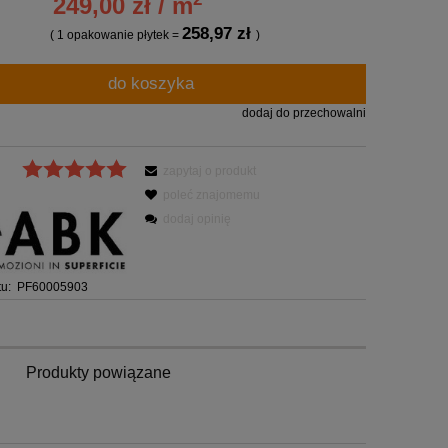
249,00 zł / m
258,97 zł
( 1
opakowanie płytek
=
)
do koszyka
dodaj do przechowalni
zapytaj o produkt
poleć znajomemu
dodaj opinię
u:
PF60005903
Produkty powiązane