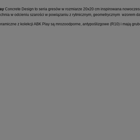
ay
Concrete Design to seria gresów w rozmiarze 20x20 cm inspirowana nowoczesn
chnia w odcieniu szarości w powiązaniu z rytmicznym, geometrycznym wzorem da
ceramiczne z kolekcji ABK Play są mrozoodporne, antypoślizgowe (R10) i mają grub