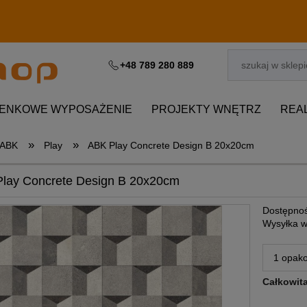
+48 789 280 889
IENKOWE WYPOSAŻENIE
PROJEKTY WNĘTRZ
REA
»
»
ABK
Play
ABK Play Concrete Design B 20x20cm
lay Concrete Design B 20x20cm
Dostępnoś
Wysyłka w
Całkowit