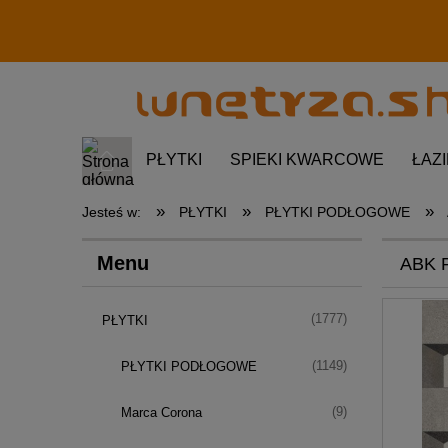
PŁYTKI
SPIEKI KWARCOWE
ŁAZ
»
»
»
Jesteś w:
PŁYTKI
PŁYTKI PODŁOGOWE
Menu
ABK P
(1777)
PŁYTKI
(1149)
PŁYTKI PODŁOGOWE
(9)
Marca Corona