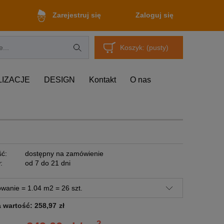
Zaloguj się
Zarejestruj się
Koszyk:
(pusty)
LIZACJE
DESIGN
Kontakt
O nas
ć:
dostępny na zamówienie
:
od 7 do 21 dni
a wartość:
258,97
zł
2