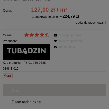
2
127,00 zł / m
Cena:
224,79 zł
( 1
opakowanie płytek
=
)
dodaj do przechowalni
Ocena:
zapytaj o produkt
Producent:
poleć znajomemu
dodaj opinię
Kod produktu:
PS-01-266-0328-
0898-1-010
Opis
Dane techniczne