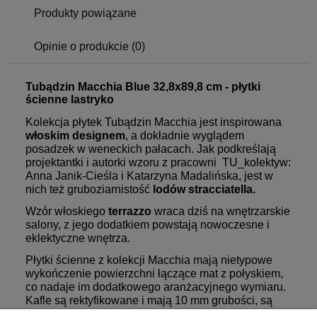
Produkty powiązane
Opinie o produkcie (0)
Tubądzin Macchia Blue 32,8x89,8 cm - płytki
ścienne lastryko
Kolekcja płytek Tubądzin Macchia jest inspirowana
włoskim designem
, a dokładnie wyglądem
posadzek w weneckich pałacach. Jak podkreślają
projektantki i autorki wzoru z pracowni TU_kolektyw:
Anna Janik-Cieśla i Katarzyna Madalińska, jest w
nich też gruboziarnistość
lodów stracciatella.
Wzór włoskiego
terrazzo
wraca dziś na wnętrzarskie
salony, z jego dodatkiem powstają nowoczesne i
eklektyczne wnętrza.
Płytki ścienne z kolekcji Macchia mają nietypowe
wykończenie powierzchni łączące mat z połyskiem,
co nadaje im dodatkowego aranżacyjnego wymiaru.
Kafle są rektyfikowane i mają 10 mm grubości, są
odporne na zaplamienie.