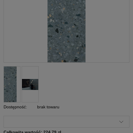
Dostępność:
brak towaru
Całkowita wartość:
224,79
zł