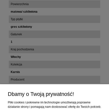
Powierzchnia
matowa/ szkliwiona
Typ płytki
gres szkliwiony
Gatunek
1
Kraj pochodzenia
Włochy
Kolekcja
Karnis
Producent
Cerdomus
Dbamy o Twoją prywatność!
Zakupy
Pliki cookies i pokrewne im technologie umożliwiają poprawne
działanie strony i pomagają nam dostosować ofertę do Twoich potrzeb.