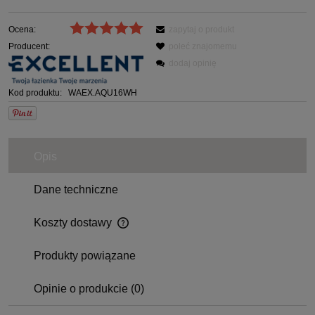
Ocena:
zapytaj o produkt
Producent:
poleć znajomemu
dodaj opinię
Kod produktu:
WAEX.AQU16WH
Opis
Dane techniczne
Koszty dostawy
Produkty powiązane
Opinie o produkcie (0)