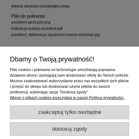
Wanna akrylowa prostokątna biała
Pliki do pobrania:
excellent-atest-pzh.png
instrukcja-wanny-excellent.pdf
excellent_deklaracja-zgodności-wanny-akrylowe.jpg
Zakupy
Dbamy o Twoją prywatność!
Pomoc
Pliki cookies i pokrewne im technologie umożliwiają poprawne
działanie strony i pomagają nam dostosować ofertę do Twoich potrzeb.
Moje konto
Możesz zaakceptować wykorzystanie przez nas wszystkich tych plików
i przejść do sklepu lub dostosować użycie plików do swoich
preferencji, wybierając opcję "Dostosuj zgody".
Informacje
Więcej o plikach cookies przeczytasz w naszej Polityce prywatności.
zaakceptuj tylko niezbędne
dostosuj zgody