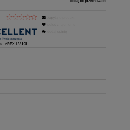
dodaj do przechowalni
zapytaj o produkt
poleć znajomemu
dodaj opinię
u:
AREX.1281GL