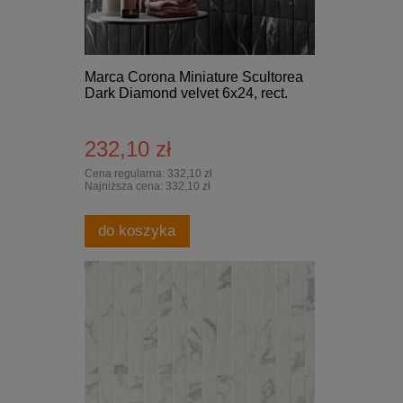
Marca Corona Miniature Scultorea
Dark Diamond velvet 6x24, rect.
232,10 zł
Cena regularna:
332,10 zł
Najniższa cena:
332,10 zł
do koszyka