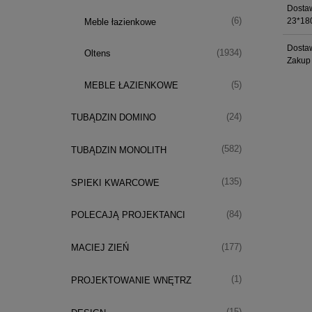
Dostaw
(6)
23*180
Meble łazienkowe
Dostaw
(1934)
Oltens
Zakup 
(5)
MEBLE ŁAZIENKOWE
(24)
TUBĄDZIN DOMINO
(582)
TUBĄDZIN MONOLITH
(135)
SPIEKI KWARCOWE
(84)
POLECAJĄ PROJEKTANCI
(177)
MACIEJ ZIEŃ
(1)
PROJEKTOWANIE WNĘTRZ