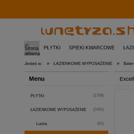
PŁYTKI
SPIEKI KWARCOWE
ŁAZ
»
»
Jesteś w:
ŁAZIENKOWE WYPOSAŻENIE
Bater
Menu
Excel
(1768)
PŁYTKI
(2491)
ŁAZIENKOWE WYPOSAŻENIE
(81)
Lustra