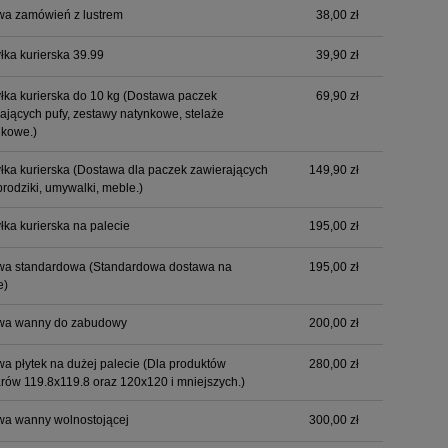
wa zamówień z lustrem
38,00 zł
łka kurierska 39.99
39,90 zł
łka kurierska do 10 kg
(Dostawa paczek
69,90 zł
ających pufy, zestawy natynkowe, stelaże
nkowe.)
łka kurierska
(Dostawa dla paczek zawierających
149,90 zł
 brodziki, umywalki, meble.)
łka kurierska na palecie
195,00 zł
wa standardowa
(Standardowa dostawa na
195,00 zł
e)
wa wanny do zabudowy
200,00 zł
a płytek na dużej palecie
(Dla produktów
280,00 zł
rów 119.8x119.8 oraz 120x120 i mniejszych.)
wa wanny wolnostojącej
300,00 zł