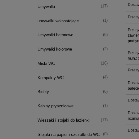
Dosta
(17)
Umywalki
Przesy
(1)
umywalki wolnostojące
Przesy
(0)
Umywalki betonowe
zawier
podty
(2)
Umywalki kolorowe
Przesy
m.in.:
(16)
Miski WC
Przesy
(4)
Kompakty WC
Dosta
paleci
(6)
Bidety
Dosta
(1)
Kabiny prysznicowe
Dostaw
rozmia
(17)
Wieszaki i stojaki do łazienki
Dosta
(0)
Stojaki na papier i szczotki do WC