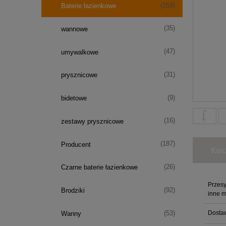
(259)
Baterie łazienkowe
(35)
wannowe
(47)
umywalkowe
(31)
prysznicowe
(9)
bidetowe
(16)
zestawy prysznicowe
(187)
Producent
Kos
(26)
Czarne baterie łazienkowe
Przesy
(92)
Brodziki
inne m
Dostaw
(53)
Wanny