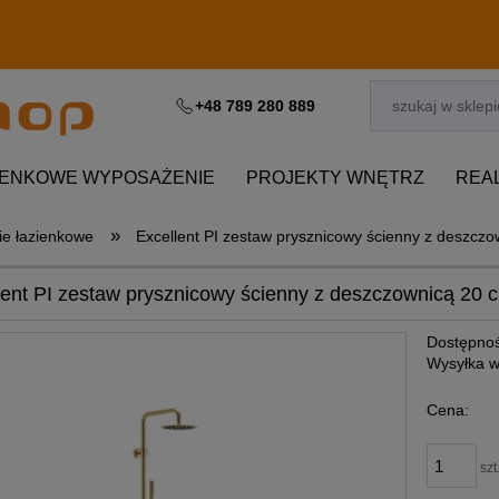
+48 789 280 889
IENKOWE WYPOSAŻENIE
PROJEKTY WNĘTRZ
REA
»
ie łazienkowe
Excellent PI zestaw prysznicowy ścienny z deszczow
lent PI zestaw prysznicowy ścienny z deszczownicą 20 c
Dostępnoś
Wysyłka w
Cena:
szt