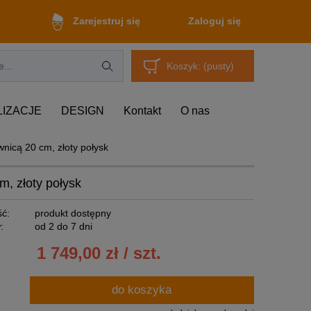
Zaloguj się
Zarejestruj się
Koszyk:
(pusty)
LIZACJE
DESIGN
Kontakt
O nas
nicą 20 cm, złoty połysk
m, złoty połysk
ć:
produkt dostępny
:
od 2 do 7 dni
1 749,00 zł / szt.
do koszyka
.