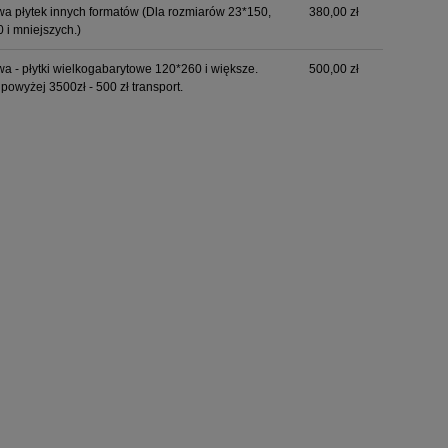
a płytek innych formatów
(Dla rozmiarów 23*150,
380,00 zł
 i mniejszych.)
a - płytki wielkogabarytowe 120*260 i większe.
500,00 zł
powyżej 3500zł - 500 zł transport.