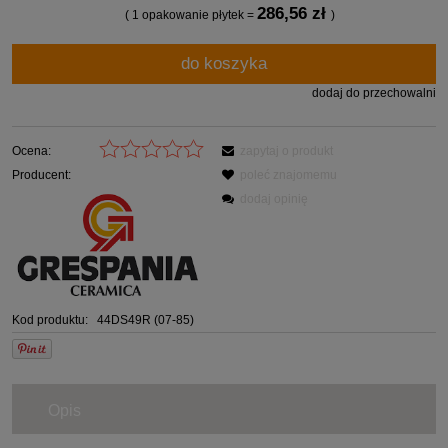
286,56 zł
( 1
opakowanie płytek
=
)
do koszyka
dodaj do przechowalni
Ocena:
zapytaj o produkt
Producent:
poleć znajomemu
dodaj opinię
Kod produktu:
44DS49R (07-85)
Opis