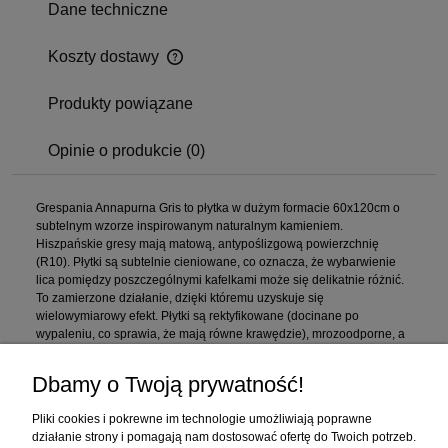
Dane techniczne
Koszty dostawy
Produkty powiązane
Opinie o produkcie (0)
Grespania Annapurna Gris to płytka w dużym formacie 60x120cm o
subtelnym wzorze inspirowanym naturalnym kamieniem.
Hiszpańskie gresy mają matową, antypoślizgową powierzchnię
(R10). Płytki są subtelnie cieniowane, co oznacza, że wybarwienie
lica pomiędzy poszczególnymi kafelkami może się delikatnie różnić.
To zamierzone działanie, dzięki któremu uzyskuje się
wielowymiarowy efekt. Płytki są rektyfikowane (docinane po
wypaleniu, co sprawia, że mają równe krawędzie), mrozoodporne, a
także barwione w masie.
Dbamy o Twoją prywatność!
Zakupy
Pliki cookies i pokrewne im technologie umożliwiają poprawne
działanie strony i pomagają nam dostosować ofertę do Twoich potrzeb.