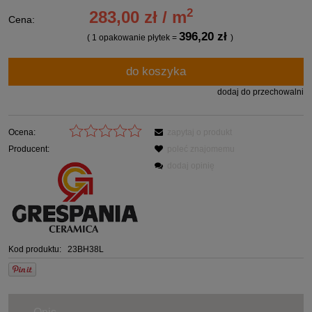
2
283,00 zł / m
Cena:
396,20 zł
( 1
opakowanie płytek
=
)
do koszyka
dodaj do przechowalni
Ocena:
zapytaj o produkt
Producent:
poleć znajomemu
dodaj opinię
Kod produktu:
23BH38L