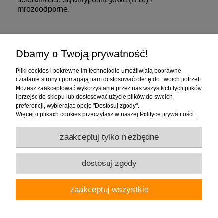
mrozoodporne.
Zakupy
Dbamy o Twoją prywatność!
Pomoc
Pliki cookies i pokrewne im technologie umożliwiają poprawne
działanie strony i pomagają nam dostosować ofertę do Twoich potrzeb.
Moje konto
Możesz zaakceptować wykorzystanie przez nas wszystkich tych plików
i przejść do sklepu lub dostosować użycie plików do swoich
preferencji, wybierając opcję "Dostosuj zgody".
Informacje
Więcej o plikach cookies przeczytasz w naszej Polityce prywatności.
zaakceptuj tylko niezbędne
dostosuj zgody
Firma "Wnętrza" Alicja Galewska | ul. Czapliniecka 1, 97-400 Bełchatów |
zaakceptuj wszystkie
woj.łódzkie | tel.: 786912008, 789280889 | email: wnetrza.shop@gmail.com |
NIP 769-113-24-80 | REGON: 590535623