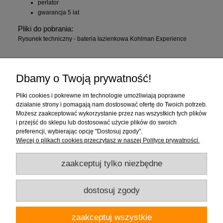
perlator
gwarancja 5 lat
Pliki do pobrania:
Rysunek techniczny - bateria łazienkowa Kohlman Experience
Zakupy
Dbamy o Twoją prywatność!
Pomoc
Pliki cookies i pokrewne im technologie umożliwiają poprawne
działanie strony i pomagają nam dostosować ofertę do Twoich potrzeb.
Moje konto
Możesz zaakceptować wykorzystanie przez nas wszystkich tych plików
i przejść do sklepu lub dostosować użycie plików do swoich
preferencji, wybierając opcję "Dostosuj zgody".
Informacje
Więcej o plikach cookies przeczytasz w naszej Polityce prywatności.
zaakceptuj tylko niezbędne
dostosuj zgody
Firma "Wnętrza" Alicja Galewska | ul. Czapliniecka 1, 97-400 Bełchatów |
zaakceptuj wszystkie
woj.łódzkie | tel.: 786912008, 789280889 | email: wnetrza.shop@gmail.com |