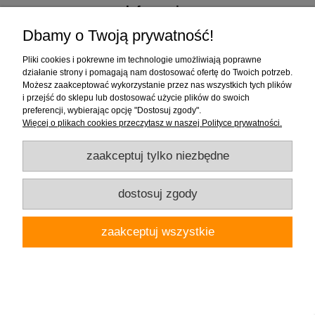
Informacje
Dbamy o Twoją prywatność!
Pliki cookies i pokrewne im technologie umożliwiają poprawne
działanie strony i pomagają nam dostosować ofertę do Twoich potrzeb.
Możesz zaakceptować wykorzystanie przez nas wszystkich tych plików
i przejść do sklepu lub dostosować użycie plików do swoich
preferencji, wybierając opcję "Dostosuj zgody".
Firma "Wnętrza" Alicja Galewska | ul. Czapliniecka 1, 97-400 Bełchatów |
Więcej o plikach cookies przeczytasz w naszej Polityce prywatności.
woj.łódzkie | tel.: 786912008, 789280889 | email: wnetrza.shop@gmail.com |
NIP 769-113-24-80 | REGON: 590535623
zaakceptuj tylko niezbędne
pokaż pełną wersję strony
dostosuj zgody
Sklep internetowy Shoper.pl
zaakceptuj wszystkie