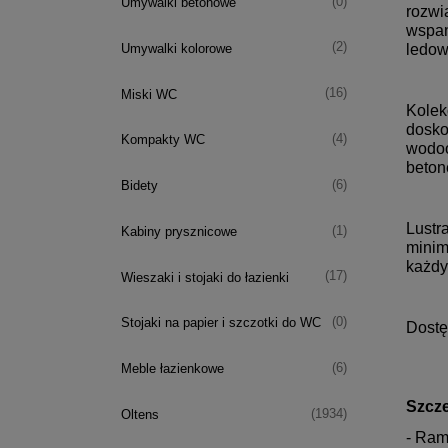
(0)
Umywalki betonowe
rozwi
wspan
(2)
Umywalki kolorowe
ledo
(16)
Miski WC
Kolek
dosko
(4)
Kompakty WC
wodoo
beton
(6)
Bidety
Lustr
(1)
Kabiny prysznicowe
minim
każdy
(17)
Wieszaki i stojaki do łazienki
(0)
Stojaki na papier i szczotki do WC
Dostęp
(6)
Meble łazienkowe
Szcze
(1934)
Oltens
- Ram