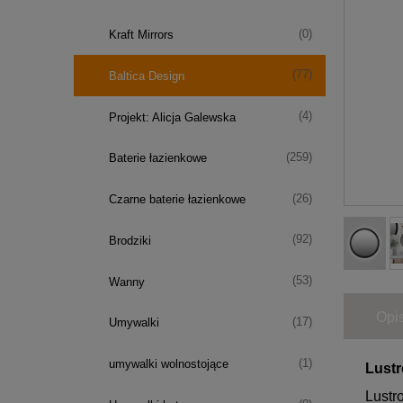
(0)
Kraft Mirrors
(77)
Baltica Design
(4)
Projekt: Alicja Galewska
(259)
Baterie łazienkowe
(26)
Czarne baterie łazienkowe
(92)
Brodziki
(53)
Wanny
Opi
(17)
Umywalki
(1)
umywalki wolnostojące
Lustr
Lustr