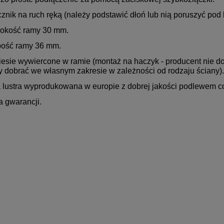
cznik na ruch ręką (należy podstawić dłoń lub nią poruszyć pod 
rokość ramy 30 mm.
bość ramy 36 mm.
iesie wywiercone w ramie (montaż na haczyk - producent nie 
y dobrać we własnym zakresie w zależności od rodzaju ściany).
la lustra wyprodukowana w europie z dobrej jakości podlewem c
ta gwarancji.