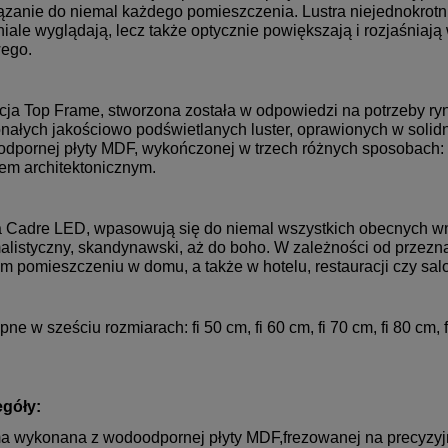
ązanie do niemal każdego pomieszczenia. Lustra niejednokrotn
iale wyglądają, lecz także optycznie powiększają i rozjaśniaj
wego.
cja Top Frame, stworzona została w odpowiedzi na potrzeby ryn
nałych jakościowo podświetlanych luster, oprawionych w solid
dpornej płyty MDF, wykończonej w trzech różnych sposobach: tj
em architektonicznym.
a Cadre LED, wpasowują się do niemal wszystkich obecnych wnęt
alistyczny, skandynawski, aż do boho. W zależności od przez
m pomieszczeniu w domu, a także w hotelu, restauracji czy sa
ne w sześciu rozmiarach: fi 50 cm, fi 60 cm, fi 70 cm, fi 80 cm, f
góły:
a wykonana z wodoodpornej płyty MDF,frezowanej na precyzy