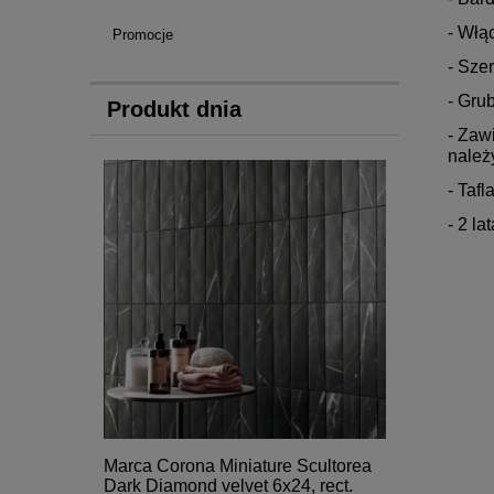
- Włą
Promocje
- Sze
- Gru
Produkt dnia
- Zaw
należ
- Taf
- 2 la
Marca Corona Miniature Scultorea
Dark Diamond velvet 6x24, rect.