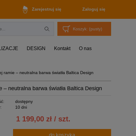
Zaloguj się
Zarejestruj się
Koszyk:
(pusty)
LIZACJE
DESIGN
Kontakt
O nas
 ramie – neutralna barwa światła Baltica Design
 – neutralna barwa światła Baltica Design
ć:
dostępny
:
10 dni
1 199,00 zł / szt.
do koszyka
.