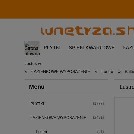
PŁYTKI
SPIEKI KWARCOWE
ŁAZ
Jesteś w:
»
»
»
ŁAZIENKOWE WYPOSAŻENIE
Lustra
Balt
Menu
Lustr
(1777)
PŁYTKI
(2491)
ŁAZIENKOWE WYPOSAŻENIE
(81)
Lustra