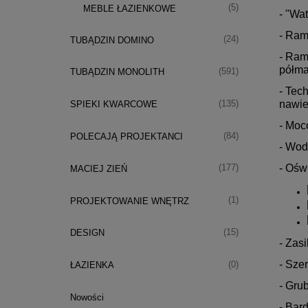
(5)
MEBLE ŁAZIENKOWE
- "Wa
- Ram
(24)
TUBĄDZIN DOMINO
- Ram
półma
(591)
TUBĄDZIN MONOLITH
- Tec
nawie
(135)
SPIEKI KWARCOWE
- Moc
(84)
POLECAJĄ PROJEKTANCI
- Wod
- Ośw
(177)
MACIEJ ZIEŃ
(1)
PROJEKTOWANIE WNĘTRZ
(15)
DESIGN
- Zasi
- Sze
(0)
ŁAZIENKA
- Gru
Nowości
- Bar