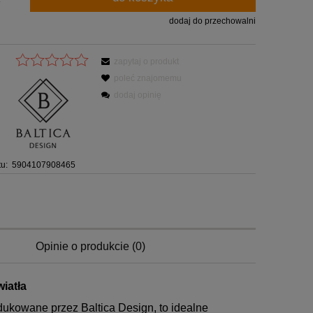
dodaj do przechowalni
zapytaj o produkt
poleć znajomemu
dodaj opinię
u:
5904107908465
Opinie o produkcie (0)
wiatła
dukowane przez Baltica Design, to idealne