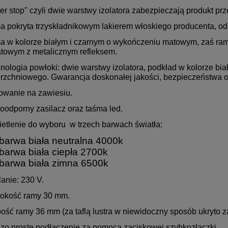
ter stop" czyli dwie warstwy izolatora zabezpieczają produkt prz
a pokryta trzyskładnikowym lakierem włoskiego producenta, od
a w kolorze białym i czarnym o wykończeniu matowym, zaś ram
towym z metalicznym refleksem.
hnologia powłoki: dwie warstwy izolatora, podkład w kolorze bi
rzchniowego. Gwarancja doskonałej jakości, bezpieczeństwa or
owanie na zawiesiu.
oodporny zasilacz oraz taśma led.
ietlenie do wyboru w trzech barwach światła:
barwa biała neutralna 4000k
barwa biała ciepła 2700k
barwa biała zimna 6500k
lanie: 230 V.
rokość ramy 30 mm.
bość ramy 36 mm (za taflą lustra w niewidoczny sposób ukryto z
dzo proste podłączenie za pomocą zaciskowej szybkozłączki.