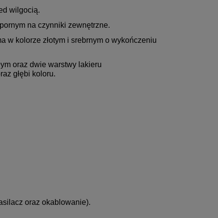
ed wilgocią.
pornym na czynniki zewnętrzne.
a w kolorze złotym i srebrnym o wykończeniu
ałym oraz dwie warstwy lakieru
az głębi koloru.
asilacz oraz okablowanie).