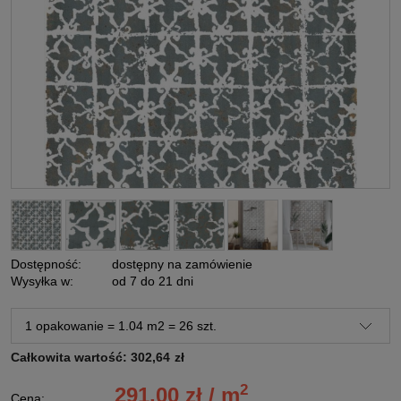
Dostępność:
dostępny na zamówienie
Wysyłka w:
od 7 do 21 dni
Całkowita wartość:
302,64
zł
2
291,00 zł / m
Cena: