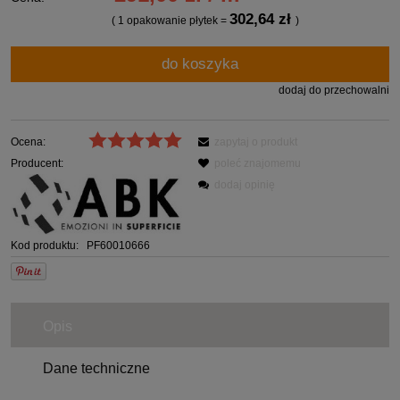
302,64 zł
( 1
opakowanie płytek
=
)
do koszyka
dodaj do przechowalni
Ocena:
zapytaj o produkt
Producent:
poleć znajomemu
dodaj opinię
Kod produktu:
PF60010666
Opis
Dane techniczne