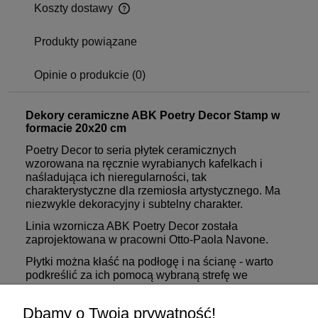
Koszty dostawy
Produkty powiązane
Opinie o produkcie (0)
Dekory ceramiczne ABK Poetry Decor Stamp w
formacie 20x20 cm
Poetry Decor to seria płytek ceramicznych
wzorowana na ręcznie wyrabianych kafelkach i
naśladująca ich nieregularności, tak
charakterystyczne dla rzemiosła artystycznego. Ma
niezwykle dekoracyjny i subtelny charakter.
Linia wzornicza ABK Poetry Decor została
zaprojektowana w pracowni Otto-Paola Navone.
Płytki można kłaść na podłogę i na ścianę - warto
podkreślić za ich pomocą wybraną strefę we
wnętrzu.
Dbamy o Twoją prywatność!