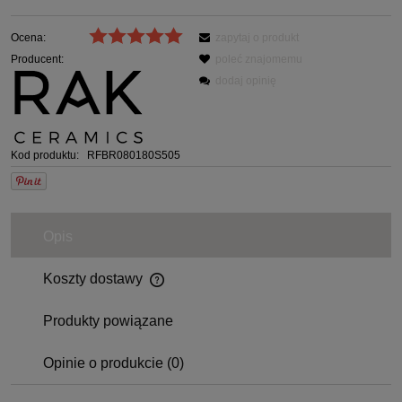
Ocena:
zapytaj o produkt
Producent:
poleć znajomemu
dodaj opinię
Kod produktu:
RFBR080180S505
Opis
Koszty dostawy
Produkty powiązane
Opinie o produkcie (0)