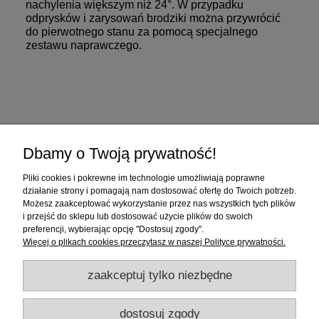
nachylenia większym niż 24°. W przypadku
odprysków i zarysowań brodziki można przywrócić
do pierwotnego stanu za pomocą specjalnego
zestawu naprawczego.
Zakupy
Dbamy o Twoją prywatność!
Pomoc
Pliki cookies i pokrewne im technologie umożliwiają poprawne
działanie strony i pomagają nam dostosować ofertę do Twoich potrzeb.
Moje konto
Możesz zaakceptować wykorzystanie przez nas wszystkich tych plików
i przejść do sklepu lub dostosować użycie plików do swoich
preferencji, wybierając opcję "Dostosuj zgody".
Informacje
Więcej o plikach cookies przeczytasz w naszej Polityce prywatności.
zaakceptuj tylko niezbędne
dostosuj zgody