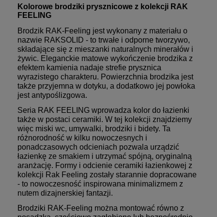
Kolorowe brodziki prysznicowe z kolekcji RAK
FEELING
Brodzik RAK-Feeling jest wykonany z materiału o
nazwie RAKSOLID - to trwałe i odporne tworzywo,
składające się z mieszanki naturalnych minerałów i
żywic. Eleganckie matowe wykończenie brodzika z
efektem kamienia nadaje strefie prysznica
wyrazistego charakteru. Powierzchnia brodzika jest
także przyjemna w dotyku, a dodatkowo jej powłoka
jest antypoślizgowa.
Seria RAK FEELING wprowadza kolor do łazienki
także w postaci ceramiki. W tej kolekcji znajdziemy
więc miski wc, umywalki, brodziki i bidety. Ta
różnorodność w kilku nowoczesnych i
ponadczasowych odcieniach pozwala urządzić
łazienkę ze smakiem i utrzymać spójną, oryginalną
aranżację. Formy i odcienie ceramiki łazienkowej z
kolekcji Rak Feeling zostały starannie dopracowane
- to nowoczesność inspirowana minimalizmem z
nutem dizajnerskiej fantazji.
Brodziki RAK-Feeling można montować równo z