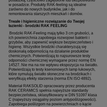
posadzką, częściowo zagłębione lub bezpośrednio
w posadzce. Produkty RAK-feeling są idealne
zarówno do nowych budynków, jak i do
remontowania starszych mieszkań i domów.
Trwałe i higieniczne rozwiązanie do Twojej
łazienki - brodziki RAK FEELING
Brodziki RAK-Feeling mają tylko 3 cm grubości, a
ich powierzchnia zapobiega rozwojowi bakterii i
grzybów, aby zapewnić większe bezpieczeństwo i
higienę. Wszystkie brodziki charakteryzują się
doskonałą odpornością na działanie produktów
chemicznych. Potwierdzają to najsurowsze testy
odporności chemicznej wymagane przez normę EN
14527. Nie ma na nie wpływu ekspozycja na światło.
Potwierdzają to testy ksenonowych lamp łukowych,
które symulują światło słoneczne na brodzikach i
weryfikują efekty starzenia (norma EN ISO 4892).
Materiał RAKSOLID opracowany przez producenta
RAK CERAMICS spełnia najwyższe standardy
bezpieczeństwa, sklasyfikowany w DIN 51097 klasa
C (najwyższy osiągalny poziom antypoślizgowości).
Zapobiega poślizgom na powierzchniach o kącie