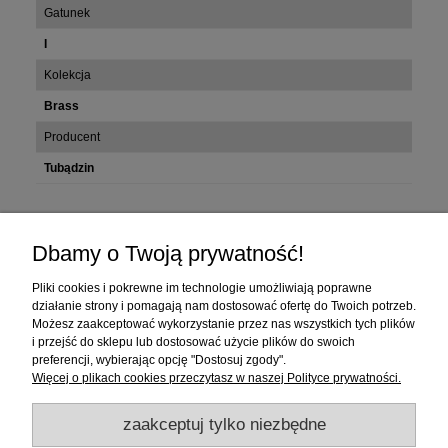
Gatunek
I
Kolekcja
Brass
Producent
Tubądzin
Zakupy
Dbamy o Twoją prywatność!
Pomoc
Pliki cookies i pokrewne im technologie umożliwiają poprawne
działanie strony i pomagają nam dostosować ofertę do Twoich potrzeb.
Moje konto
Możesz zaakceptować wykorzystanie przez nas wszystkich tych plików
i przejść do sklepu lub dostosować użycie plików do swoich
preferencji, wybierając opcję "Dostosuj zgody".
Informacje
Więcej o plikach cookies przeczytasz w naszej Polityce prywatności.
zaakceptuj tylko niezbędne