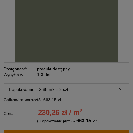
Dostępność:
produkt dostępny
Wysyłka w:
1-3 dni
Całkowita wartość:
663,15
zł
2
230,26 zł / m
Cena:
663,15 zł
( 1
opakowanie płytek
=
)