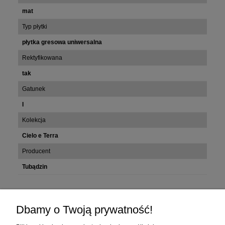
mat
Typ płytki
płytka gresowa uniwersalna
Rektyfikowana
tak
Gatunek
I
Kolekcja
Cielo e Terra
Producent
Tubądzin
Zakupy
Dbamy o Twoją prywatność!
Pomoc