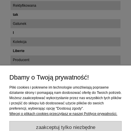
Rektyfikowana
tak
Gatunek
I
Kolekcja
Liberte
Producent
Tubądzin
Dbamy o Twoją prywatność!
Zakupy
Pliki cookies i pokrewne im technologie umożliwiają poprawne
działanie strony i pomagają nam dostosować ofertę do Twoich potrzeb.
Możesz zaakceptować wykorzystanie przez nas wszystkich tych plików
Pomoc
i przejść do sklepu lub dostosować użycie plików do swoich
preferencji, wybierając opcję "Dostosuj zgody".
Moje konto
Więcej o plikach cookies przeczytasz w naszej Polityce prywatności.
zaakceptuj tylko niezbędne
Informacje