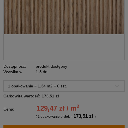
Dostępność:
produkt dostępny
Wysyłka w:
1-3 dni
Całkowita wartość:
173,51
zł
2
129,47 zł / m
Cena:
173,51 zł
( 1
opakowanie płytek
=
)