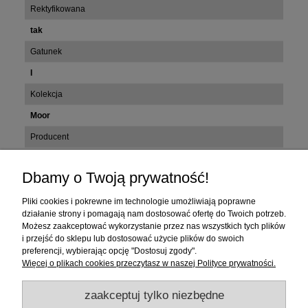
Rektyfikowana
tak
Gatunek
I
Kolekcja
Moor
Producent
Tubądzin
Dbamy o Twoją prywatność!
Zakupy
Pliki cookies i pokrewne im technologie umożliwiają poprawne
działanie strony i pomagają nam dostosować ofertę do Twoich potrzeb.
Możesz zaakceptować wykorzystanie przez nas wszystkich tych plików
Pomoc
i przejść do sklepu lub dostosować użycie plików do swoich
preferencji, wybierając opcję "Dostosuj zgody".
Moje konto
Więcej o plikach cookies przeczytasz w naszej Polityce prywatności.
zaakceptuj tylko niezbędne
Informacje