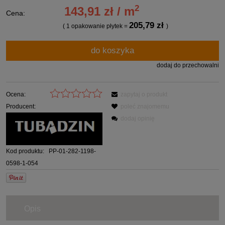
2
143,91 zł / m
Cena:
205,79 zł
( 1
opakowanie płytek
=
)
do koszyka
dodaj do przechowalni
Ocena:
zapytaj o produkt
Producent:
poleć znajomemu
dodaj opinię
Kod produktu:
PP-01-282-1198-
0598-1-054
Opis