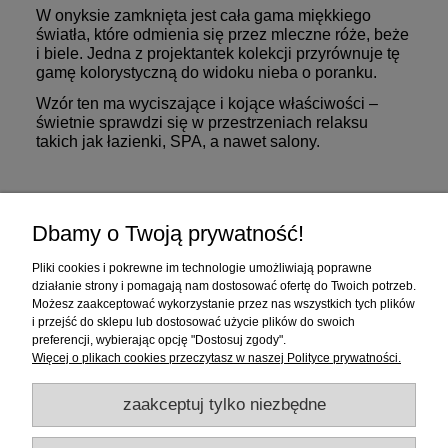
W onyksie zamknięta jest cała gama miękkiego
światła, które odmienia się przez mleczne róże, beże
i biele. Jedna z projektantek kolekcji przyrównuje tę
gamę kolorystyczną do widoku nieba o poranku.
Wzór ten ma wyciszające i kojące właściwości –
świetnie sprawdzi się w przestrzeniach relaksu
takich jak łazienki, SPA, a nawet salony.
Zakupy
Dbamy o Twoją prywatność!
Pomoc
Pliki cookies i pokrewne im technologie umożliwiają poprawne
działanie strony i pomagają nam dostosować ofertę do Twoich potrzeb.
Moje konto
Możesz zaakceptować wykorzystanie przez nas wszystkich tych plików
i przejść do sklepu lub dostosować użycie plików do swoich
preferencji, wybierając opcję "Dostosuj zgody".
Informacje
Więcej o plikach cookies przeczytasz w naszej Polityce prywatności.
zaakceptuj tylko niezbędne