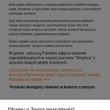
Biała płytka dekoracyjna o matowej powierzchni kształtem imitująca
cegłę. W jednym z rogów płytki złota okrągła aplikacja, w pozostałych
półokrągłe wycięcia.
Złoty dekor przełamuje jednolitą powierzchnie pokrytą płytkami i
nadaje aranżacji elegancji i wyrafinowania. Dekor dla osób
ceniących sobie wnętrza o prostych, dobrze znanych designach z
jedynie delikatnie zaakcentowanymi detalami.
Motyw cegiełki często stosowany w łazienkach oraz przestrzeni
między górnymi, dolnymi szafkami kuchennymi.
W galerii zobaczą Państwo zdjęcia łazienek
zaprojektowanych w naszej pracowni
"Wnętrza"
z
użyciem białych płytek ściennych.
Zachęcamy do skorzystania z promocji na
wizualizację łazienki gratis, więcej informacji znajdą
Państwo na stronie >>>
Produkt dostępny również w kolorze czarnym.
Zakupy
Dbamy o Twoją prywatność!