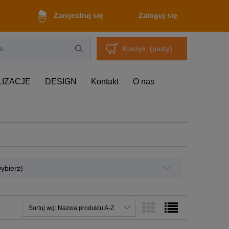
Zaloguj się
Zarejestruj się
Koszyk:
(pusty)
LIZACJE
DESIGN
Kontakt
O nas
ybierz)
Sortuj wg:
Nazwa produktu A-Z