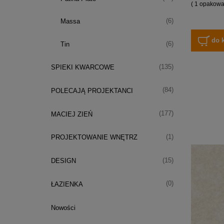
( 1 opakowan
(6)
Massa
do 
(6)
Tin
(135)
SPIEKI KWARCOWE
(84)
POLECAJĄ PROJEKTANCI
(177)
MACIEJ ZIEŃ
(1)
PROJEKTOWANIE WNĘTRZ
(15)
DESIGN
(0)
ŁAZIENKA
Nowości