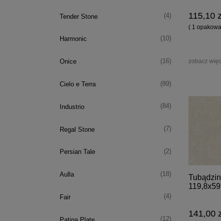
115,10 z
(4)
Tender Stone
( 1 opakowan
(10)
Harmonic
zobacz więc
(16)
Onice
(89)
Cielo e Terra
(84)
Industrio
(7)
Regal Stone
(2)
Persian Tale
(18)
Aulla
Tubądzin
119,8x59
(4)
Fair
141,00 z
(12)
Patina Plate