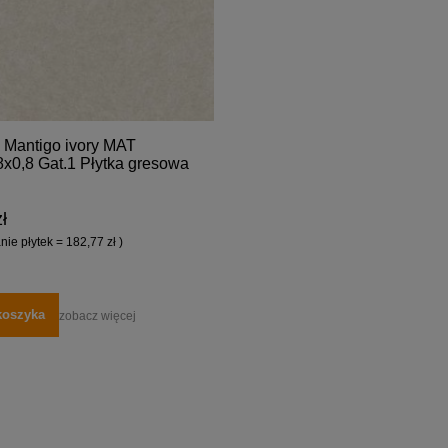
 Mantigo ivory MAT
8x0,8 Gat.1 Płytka gresowa
ł
ie płytek = 182,77 zł )
koszyka
zobacz więcej