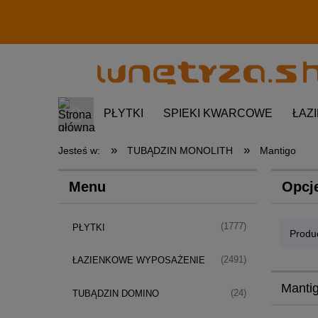
PŁYTKI
SPIEKI KWARCOWE
ŁAZ
»
»
Jesteś w:
TUBĄDZIN MONOLITH
Mantigo
Menu
Opcj
(1777)
PŁYTKI
Produc
(2491)
ŁAZIENKOWE WYPOSAŻENIE
Manti
(24)
TUBĄDZIN DOMINO