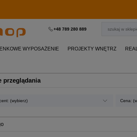
+48 789 280 889
IENKOWE WYPOSAŻENIE
PROJEKTY WNĘTRZ
REA
e przeglądania
ent: (wybierz)
Cena: (w
go