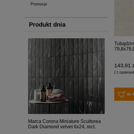
Promocje
Produkt dnia
Tubądzin
79,8x79,
143,91 z
( 1 opakowan
do 
Marca Corona Miniature Scultorea
Dark Diamond velvet 6x24, rect.