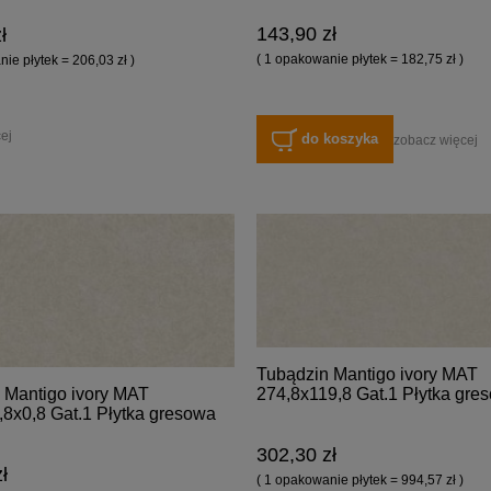
143,90 zł
ł
( 1 opakowanie płytek = 182,75 zł )
ie płytek = 206,03 zł )
ej
do koszyka
zobacz więcej
Tubądzin Mantigo ivory MAT
274,8x119,8 Gat.1 Płytka gre
 Mantigo ivory MAT
,8x0,8 Gat.1 Płytka gresowa
302,30 zł
ł
( 1 opakowanie płytek = 994,57 zł )