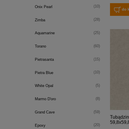
(10)
Onix Pearl
do 
(28)
Zimba
(25)
Aquamarine
(60)
Torano
(15)
Pietrasanta
(10)
Pietra Blue
(5)
White Opal
(8)
Marmo D'oro
(59)
Grand Cave
Tubądzin
59,8x59,
(20)
Epoxy