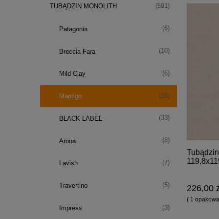
(591)
TUBĄDZIN MONOLITH
(6)
Patagonia
(10)
Breccia Fara
(6)
Mild Clay
(10)
Mantigo
(33)
BLACK LABEL
(8)
Arona
Tubądzin
119,8x11
(7)
Lavish
(5)
Travertino
226,00 z
( 1 opakowan
(3)
Impress