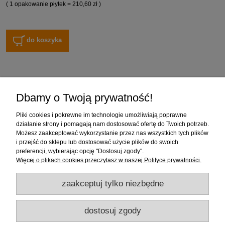
( 1 opakowanie płytek = 210,60 zł )
do koszyka
Zakupy
Dbamy o Twoją prywatność!
Pomoc
Pliki cookies i pokrewne im technologie umożliwiają poprawne
działanie strony i pomagają nam dostosować ofertę do Twoich potrzeb.
Moje konto
Możesz zaakceptować wykorzystanie przez nas wszystkich tych plików
i przejść do sklepu lub dostosować użycie plików do swoich
preferencji, wybierając opcję "Dostosuj zgody".
Informacje
Więcej o plikach cookies przeczytasz w naszej Polityce prywatności.
zaakceptuj tylko niezbędne
dostosuj zgody