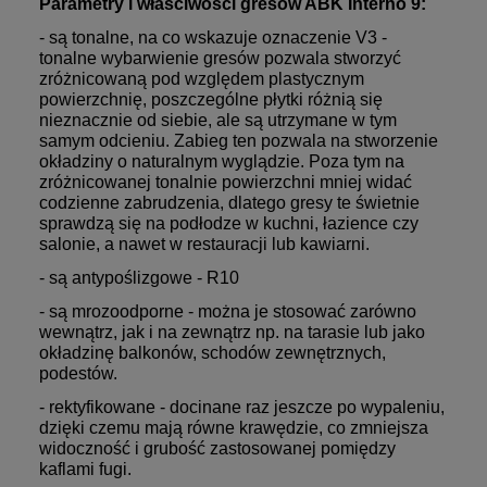
Parametry i właściwości gresów ABK Interno 9:
- są tonalne, na co wskazuje oznaczenie V3 -
tonalne wybarwienie gresów pozwala stworzyć
zróżnicowaną pod względem plastycznym
powierzchnię, poszczególne płytki różnią się
nieznacznie od siebie, ale są utrzymane w tym
samym odcieniu. Zabieg ten pozwala na stworzenie
okładziny o naturalnym wyglądzie. Poza tym na
zróżnicowanej tonalnie powierzchni mniej widać
codzienne zabrudzenia, dlatego gresy te świetnie
sprawdzą się na podłodze w kuchni, łazience czy
salonie, a nawet w restauracji lub kawiarni.
- są antypoślizgowe - R10
- są mrozoodporne - można je stosować zarówno
wewnątrz, jak i na zewnątrz np. na tarasie lub jako
okładzinę balkonów, schodów zewnętrznych,
podestów.
- rektyfikowane - docinane raz jeszcze po wypaleniu,
dzięki czemu mają równe krawędzie, co zmniejsza
widoczność i grubość zastosowanej pomiędzy
kaflami fugi.