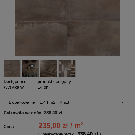
Dostępność:
produkt dostępny
Wysyłka w:
14 dni
Całkowita wartość:
338,40
zł
2
235,00 zł / m
Cena:
338,40 zł
( 1
opakowanie płytek
=
)