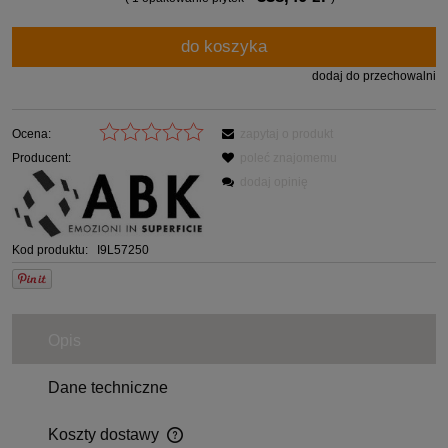
do koszyka
dodaj do przechowalni
Ocena:
zapytaj o produkt
Producent:
poleć znajomemu
dodaj opinię
Kod produktu:
I9L57250
Opis
Dane techniczne
Koszty dostawy