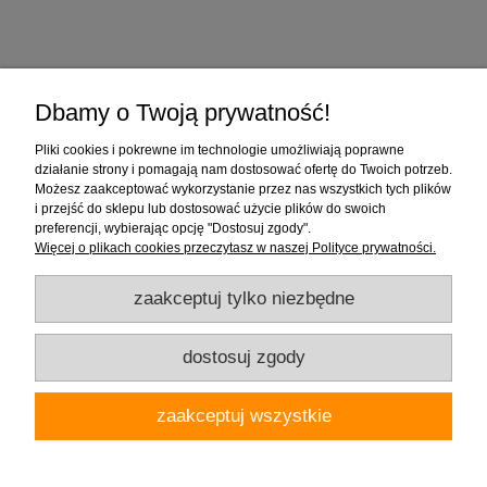
Zakupy
Dbamy o Twoją prywatność!
Pomoc
Pliki cookies i pokrewne im technologie umożliwiają poprawne
działanie strony i pomagają nam dostosować ofertę do Twoich potrzeb.
Moje konto
Możesz zaakceptować wykorzystanie przez nas wszystkich tych plików
i przejść do sklepu lub dostosować użycie plików do swoich
preferencji, wybierając opcję "Dostosuj zgody".
Informacje
Więcej o plikach cookies przeczytasz w naszej Polityce prywatności.
zaakceptuj tylko niezbędne
dostosuj zgody
Firma "Wnętrza" Alicja Galewska | ul. Czapliniecka 1, 97-400 Bełchatów |
zaakceptuj wszystkie
woj.łódzkie | tel.: 786912008, 789280889 | email: wnetrza.shop@gmail.com |
NIP 769-113-24-80 | REGON: 590535623