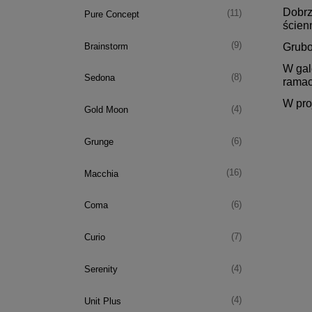
Dobrz
(11)
Pure Concept
ścien
(9)
Brainstorm
Grubo
W gal
(8)
Sedona
ramac
W proj
(4)
Gold Moon
(6)
Grunge
(16)
Macchia
(6)
Coma
(7)
Curio
(4)
Serenity
(4)
Unit Plus