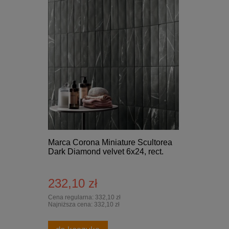
Marca Corona Miniature Scultorea
Dark Diamond velvet 6x24, rect.
232,10 zł
Cena regularna:
332,10 zł
Najniższa cena:
332,10 zł