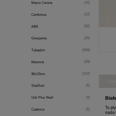
(16)
Marca Corona
(22)
Cerdomus
(92)
ABK
(25)
Grespania
(569)
Tubądzin
(29)
Masovia
(122)
90x33cm
Opi
(5)
StarDust
Biał
(4)
Unit Plus Reef
To pł
(5)
Cadence
nada 