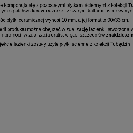
e komponują się z pozostałymi płytkami ściennymi z kolekcji Tu
nym o patchworkowym wzorze i z szarymi kaflami inspirowany
ść płytki ceramicznej wynosi 10 mm, a jej format to 90x33 cm.
erii produktu można obejrzeć wizualizację łazienki, stworzoną
h promocji wizualizacja gratis, więcej szczegółów
znajdziesz n
ekcie łazienki zostały użyte płytki ścienne z kolekcji Tubądzin I