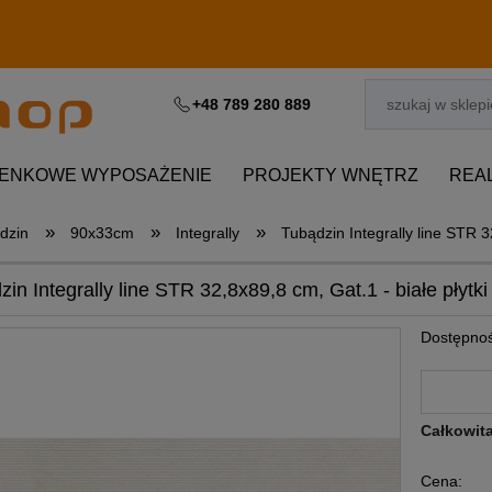
+48 789 280 889
IENKOWE WYPOSAŻENIE
PROJEKTY WNĘTRZ
REA
»
»
»
dzin
90x33cm
Integrally
Tubądzin Integrally line STR 32
in Integrally line STR 32,8x89,8 cm, Gat.1 - białe płytki
Dostępnoś
Całkowit
Cena: