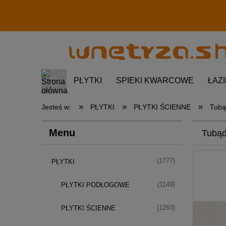
PŁYTKI
SPIEKI KWARCOWE
ŁAZ
»
»
»
Jesteś w:
PŁYTKI
PŁYTKI ŚCIENNE
Tubą
Menu
Tubądz
(1777)
PŁYTKI
(1149)
PŁYTKI PODŁOGOWE
(1263)
PŁYTKI ŚCIENNE