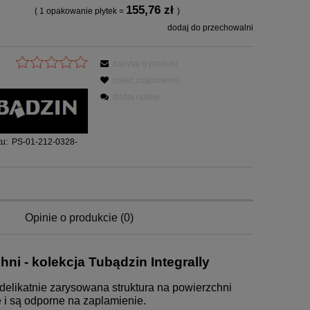
155,76 zł
( 1
opakowanie płytek
=
)
dodaj do przechowalni
zapytaj o produkt
poleć znajomemu
dodaj opinię
u:
PS-01-212-0328-
Opinie o produkcie (0)
hni - kolekcja Tubądzin Integrally
a delikatnie zarysowana struktura na powierzchni
i są odporne na zaplamienie.