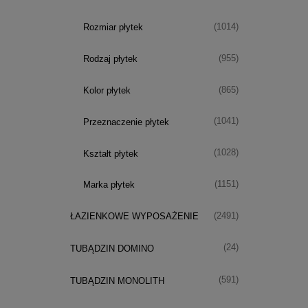
(1014)
Rozmiar płytek
(955)
Rodzaj płytek
(865)
Kolor płytek
(1041)
Przeznaczenie płytek
(1028)
Kształt płytek
(1151)
Marka płytek
(2491)
ŁAZIENKOWE WYPOSAŻENIE
(24)
TUBĄDZIN DOMINO
(591)
TUBĄDZIN MONOLITH