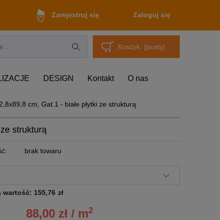
Zaloguj się
Zarejestruj się
Koszyk:
(pusty)
LIZACJE
DESIGN
Kontakt
O nas
,8x89,8 cm, Gat.1 - białe płytki ze strukturą
 ze strukturą
ć:
brak towaru
a wartość:
155,76
zł
2
88,00 zł / m