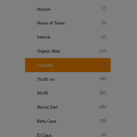
(7)
Horizon
(5)
House of Tones
(2)
Interval
(12)
Organic Matt
(8)
Integrally
(96)
75x30 cm
(92)
60x30
(45)
Maciej Zień
(39)
Bella Casa
(0)
El Casa