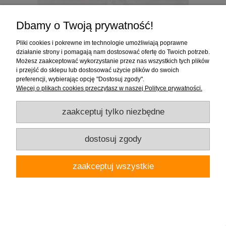
Dbamy o Twoją prywatność!
Pliki cookies i pokrewne im technologie umożliwiają poprawne
działanie strony i pomagają nam dostosować ofertę do Twoich potrzeb.
Możesz zaakceptować wykorzystanie przez nas wszystkich tych plików
i przejść do sklepu lub dostosować użycie plików do swoich
preferencji, wybierając opcję "Dostosuj zgody".
Więcej o plikach cookies przeczytasz w naszej Polityce prywatności.
Tubądzin Albiano MAT 59,8x59,8x0,8 Gat.1 Płytka gresowa
zaakceptuj tylko niezbędne
dostosuj zgody
143,91 zł
( 1 opakowanie płytek = 257,60 zł )
zaakceptuj wszystkie
do koszyka