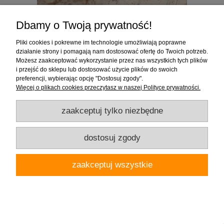
Dbamy o Twoją prywatność!
Pliki cookies i pokrewne im technologie umożliwiają poprawne
działanie strony i pomagają nam dostosować ofertę do Twoich potrzeb.
Możesz zaakceptować wykorzystanie przez nas wszystkich tych plików
Tubądzin Patagonia Naturale POL 119,8x119,8 Gat.1 Płytka
i przejść do sklepu lub dostosować użycie plików do swoich
gresowa
preferencji, wybierając opcję "Dostosuj zgody".
Więcej o plikach cookies przeczytasz w naszej Polityce prywatności.
258,90 zł
zaakceptuj tylko niezbędne
( 1 opakowanie płytek = 745,63 zł )
dostosuj zgody
do koszyka
zaakceptuj wszystkie