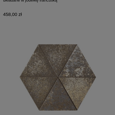
układane w jodełkę francuską
458,00 zł