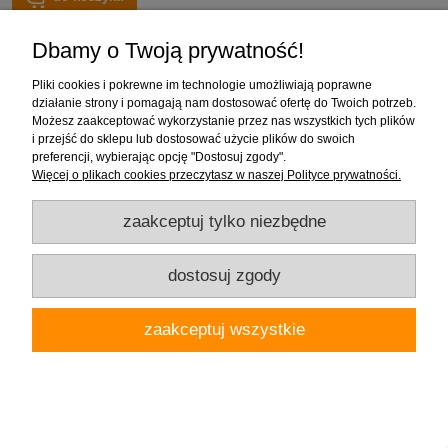
Dbamy o Twoją prywatność!
Pliki cookies i pokrewne im technologie umożliwiają poprawne
działanie strony i pomagają nam dostosować ofertę do Twoich potrzeb.
Możesz zaakceptować wykorzystanie przez nas wszystkich tych plików
i przejść do sklepu lub dostosować użycie plików do swoich
preferencji, wybierając opcję "Dostosuj zgody".
Więcej o plikach cookies przeczytasz w naszej Polityce prywatności.
zaakceptuj tylko niezbędne
dostosuj zgody
zaakceptuj wszystkie
Tubądzin Aulla Graphite STR 59,8x59,8x0,8cm, gat.1