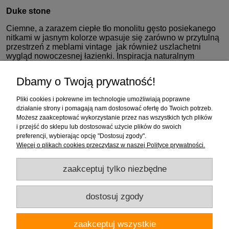
Duke stone
Ciemne, a zarazem ciepłe tło monolitu gęsto posiekanego
nitkami w jasnym kolorze wpasuje się zarówno w przytulną
przestrzeń z meblami vintage jak również uszlachetni
wygląd nowoczesnej łazienki. Inspiracja naturalnym
marmurem nada aranżacji elegancji i kunsztu godnego
książęcego pałacu.
Dbamy o Twoją prywatność!
Zakupy
Pliki cookies i pokrewne im technologie umożliwiają poprawne
działanie strony i pomagają nam dostosować ofertę do Twoich potrzeb.
Możesz zaakceptować wykorzystanie przez nas wszystkich tych plików
Pomoc
i przejść do sklepu lub dostosować użycie plików do swoich
preferencji, wybierając opcję "Dostosuj zgody".
Moje konto
Więcej o plikach cookies przeczytasz w naszej Polityce prywatności.
zaakceptuj tylko niezbędne
Informacje
dostosuj zgody
Firma "Wnętrza" Alicja Galewska | ul. Czapliniecka 1, 97-400 Bełchatów |
zaakceptuj wszystkie