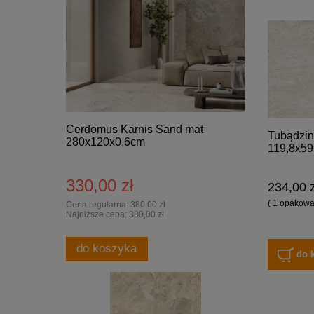
Cerdomus Karnis Sand mat
Tubądzin
280x120x0,6cm
119,8x59
330,00 zł
234,00 z
( 1 opakowan
Cena regularna:
380,00 zł
Najniższa cena:
380,00 zł
do koszyka
do 