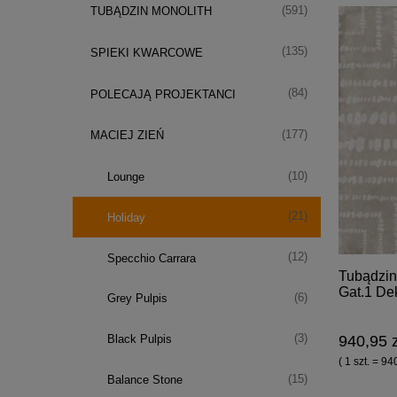
(591)
TUBĄDZIN MONOLITH
(135)
SPIEKI KWARCOWE
(84)
POLECAJĄ PROJEKTANCI
(177)
MACIEJ ZIEŃ
(10)
Lounge
(21)
Holiday
(12)
Specchio Carrara
Tubądzin
Gat.1 De
(6)
Grey Pulpis
(3)
Black Pulpis
940,95 z
( 1 szt. = 94
(15)
Balance Stone