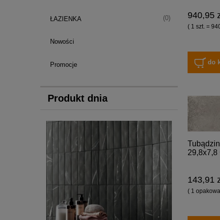
940,95 z
(0)
ŁAZIENKA
( 1 szt. = 94
Nowości
do 
Promocje
Produkt dnia
Tubądzin
29,8x7,8 
143,91 z
( 1 opakowan