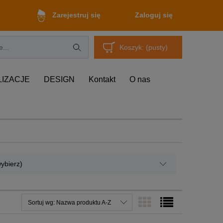
Zaloguj się
Zarejestruj się
Koszyk:
(pusty)
LIZACJE
DESIGN
Kontakt
O nas
ybierz)
Sortuj wg:
Nazwa produktu A-Z