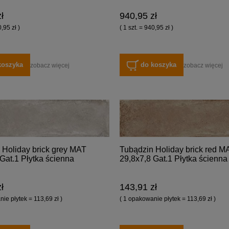
ł
940,95 zł
0,95 zł )
( 1 szt. = 940,95 zł )
koszyka
do koszyka
zobacz więcej
zobacz więcej
 Holiday brick grey MAT
Tubądzin Holiday brick red M
Gat.1 Płytka ścienna
29,8x7,8 Gat.1 Płytka ścienna
ł
143,91 zł
ie płytek = 113,69 zł )
( 1 opakowanie płytek = 113,69 zł )