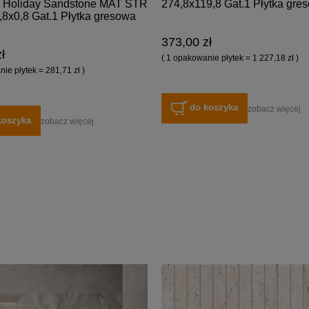
274,8x119,8 Gat.1 Płytka gre
 Holiday Sandstone MAT STR
,8x0,8 Gat.1 Płytka gresowa
373,00 zł
ł
( 1 opakowanie płytek = 1 227,18 zł )
ie płytek = 281,71 zł )
do koszyka
zobacz więcej
koszyka
zobacz więcej