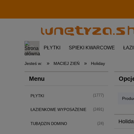
PŁYTKI
SPIEKI KWARCOWE
ŁAZ
»
»
Jesteś w:
MACIEJ ZIEŃ
Holiday
Menu
Opcj
(1777)
PŁYTKI
Produc
(2491)
ŁAZIENKOWE WYPOSAŻENIE
Holida
(24)
TUBĄDZIN DOMINO