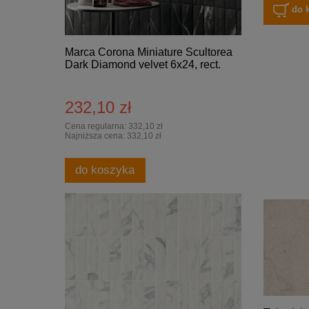
do 
Marca Corona Miniature Scultorea
Dark Diamond velvet 6x24, rect.
232,10 zł
Cena regularna:
332,10 zł
Najniższa cena:
332,10 zł
do koszyka