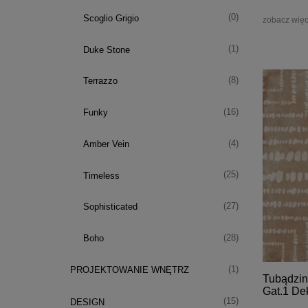
(0)
Scoglio Grigio
zobacz więc
(1)
Duke Stone
(8)
Terrazzo
(16)
Funky
(4)
Amber Vein
(25)
Timeless
(27)
Sophisticated
(28)
Boho
(1)
PROJEKTOWANIE WNĘTRZ
Tubądzin
Gat.1 De
(15)
DESIGN