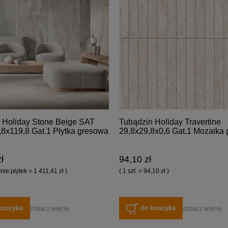
 Holiday Stone Beige SAT
Tubądzin Holiday Travertine
8x119,8 Gat.1 Płytka gresowa
29,8x29,8x0,6 Gat.1 Mozaika
ł
94,10 zł
ie płytek = 1 411,41 zł )
( 1 szt. = 94,10 zł )
koszyka
do koszyka
zobacz więcej
zobacz więcej