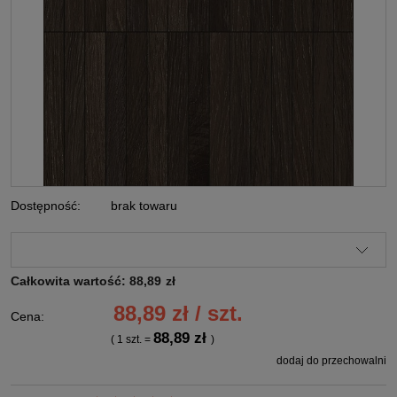
Dostępność:
brak towaru
Całkowita wartość:
88,89
zł
88,89 zł / szt.
Cena:
88,89 zł
( 1
szt.
=
)
dodaj do przechowalni