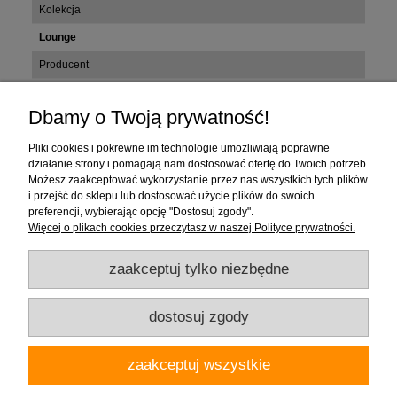
Kolekcja
Lounge
Producent
Tubądzin
Dbamy o Twoją prywatność!
Zakupy
Pliki cookies i pokrewne im technologie umożliwiają poprawne
działanie strony i pomagają nam dostosować ofertę do Twoich potrzeb.
Możesz zaakceptować wykorzystanie przez nas wszystkich tych plików
Pomoc
i przejść do sklepu lub dostosować użycie plików do swoich
preferencji, wybierając opcję "Dostosuj zgody".
Moje konto
Więcej o plikach cookies przeczytasz w naszej Polityce prywatności.
zaakceptuj tylko niezbędne
Informacje
dostosuj zgody
Firma "Wnętrza" Alicja Galewska | ul. Czapliniecka 1, 97-400 Bełchatów |
zaakceptuj wszystkie
woj.łódzkie | tel.: 786912008, 789280889 | email: wnetrza.shop@gmail.com |
NIP 769-113-24-80 | REGON: 590535623