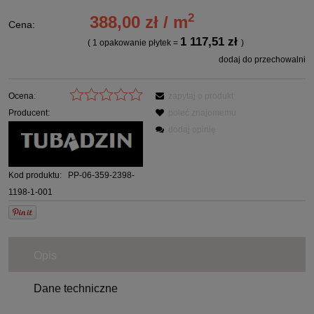
2
388,00 zł / m
Cena:
1 117,51 zł
( 1
opakowanie płytek
=
)
dodaj do przechowalni
Ocena:
zapytaj o produkt
Producent:
poleć znajomemu
dodaj opinię
Kod produktu:
PP-06-359-2398-
1198-1-001
Opis
Dane techniczne