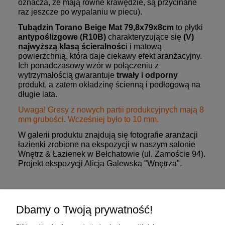
oznacza, że mają równe krawędzie, są przycinane
raz jeszcze po wypalaniu w piecu).
Tubądzin Torano Beige Mat 79,8x79x8cm
to płytki
antypoślizgowe (R10B)
charakteryzujące się
(V)
najwyższą klasą ścieralnośc
i i matową
powierzchnią, która daje ciekawy efekt aranżacyjny.
Ich ponadczasowy wzór w połączeniu z
wytrzymałością gwarantuje
trwały i odporny
produkt, a zatem okładzinę ścienną i podłogową na
długie lata.
Uwaga! Gresy z nowych partii produkcyjnych mają 8
mm grubości. Wcześniej było to 10 mm.
W galerii produktu znajdują się fotografie aranżacji
łazienki zrobione na ekspozycji w naszym salonie
Wnętrz & Łazienek w Bełchatowie (ul. Zamoście 94).
Projekt ekspozycji Alicja Galewska "Wnętrza".
Zakupy
Dbamy o Twoją prywatność!
Pomoc