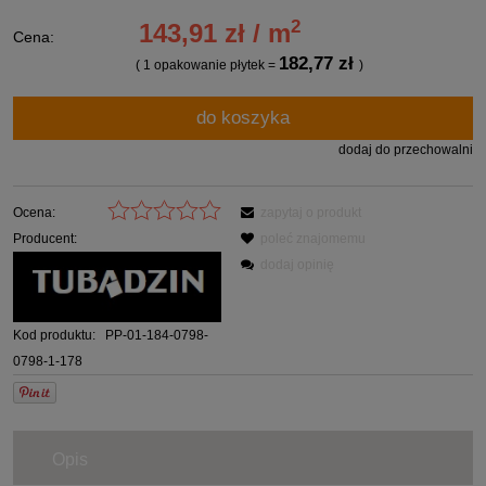
2
143,91 zł / m
Cena:
182,77 zł
( 1
opakowanie płytek
=
)
do koszyka
dodaj do przechowalni
Ocena:
zapytaj o produkt
Producent:
poleć znajomemu
dodaj opinię
Kod produktu:
PP-01-184-0798-
0798-1-178
Opis